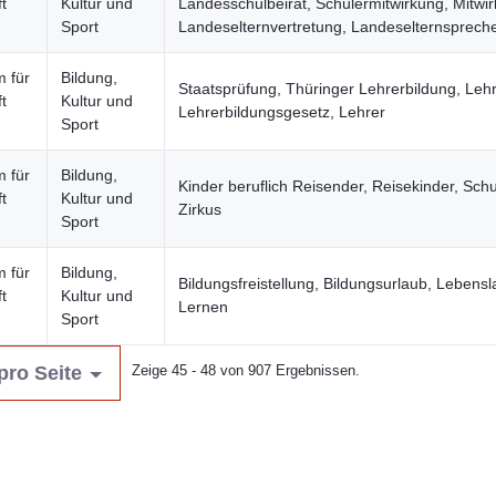
t
Kultur und
Landesschulbeirat, Schülermitwirkung, Mitwi
Sport
Landeselternvertretung, Landeselternsprech
m für
Bildung,
Staatsprüfung, Thüringer Lehrerbildung, Leh
t
Kultur und
Lehrerbildungsgesetz, Lehrer
Sport
m für
Bildung,
Kinder beruflich Reisender, Reisekinder, Schu
t
Kultur und
Zirkus
Sport
m für
Bildung,
Bildungsfreistellung, Bildungsurlaub, Lebens
t
Kultur und
Lernen
Sport
pro Seite
Zeige 45 - 48 von 907 Ergebnissen.