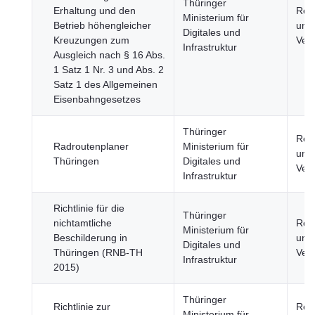
Thüringer
Erhaltung und den
Reg
Ministerium für
Betrieb höhengleicher
und 
Digitales und
Kreuzungen zum
Ver
Infrastruktur
Ausgleich nach § 16 Abs.
1 Satz 1 Nr. 3 und Abs. 2
Satz 1 des Allgemeinen
Eisenbahngesetzes
Thüringer
Reg
Radroutenplaner
Ministerium für
und 
Thüringen
Digitales und
Ver
Infrastruktur
Richtlinie für die
Thüringer
nichtamtliche
Reg
Ministerium für
Beschilderung in
und 
Digitales und
Thüringen (RNB-TH
Ver
Infrastruktur
2015)
Thüringer
Richtlinie zur
Reg
Ministerium für