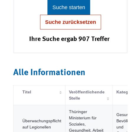
Suche starten
Suche zurücksetzen
Ihre Suche ergab 907 Treffer
Alle Informationen
Titel
Veröffentlichende
Kategor
Stelle
Thüringer
Gesundh
Ministerium für
Überwachungspflicht
Bevölke
Soziales,
auf Legionellen
und
Gesundheit, Arbeit