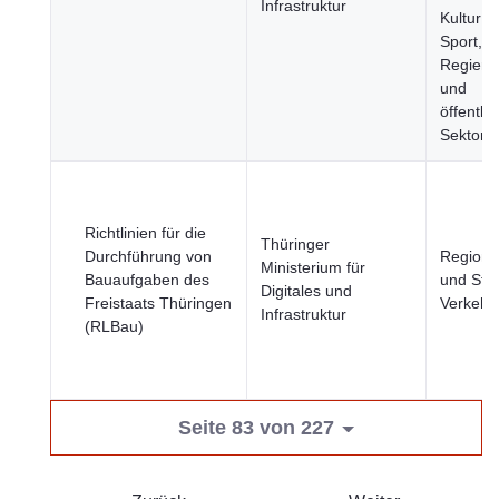
Infrastruktur
Kultur u
Sport,
Regieru
und
öffentlic
Sektor
Richtlinien für die
Thüringer
Durchführung von
Region
Ministerium für
Bauaufgaben des
und Stä
Digitales und
Freistaats Thüringen
Verkehr
Infrastruktur
(RLBau)
Seite 83 von 227