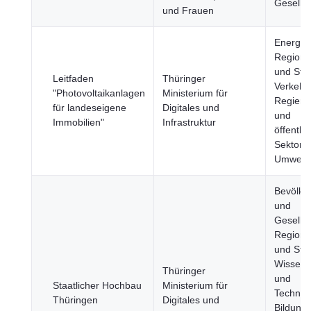
Gesellsc
und Frauen
Energie,
Region
und Stä
Leitfaden
Thüringer
Verkehr,
"Photovoltaikanlagen
Ministerium für
Regieru
für landeseigene
Digitales und
und
Immobilien"
Infrastruktur
öffentlic
Sektor,
Umwelt
Bevölke
und
Gesellsc
Region
und Stä
Wissens
Thüringer
und
Staatlicher Hochbau
Ministerium für
Technol
Thüringen
Digitales und
Bildung,