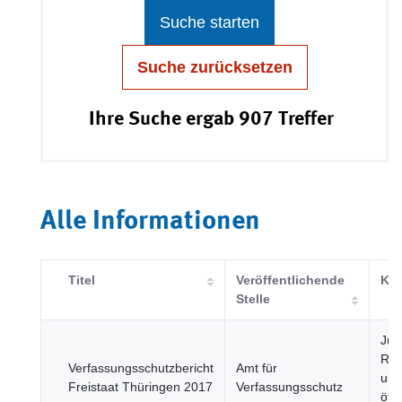
Suche starten
Suche zurücksetzen
Ihre Suche ergab 907 Treffer
Alle Informationen
Titel
Veröffentlichende
Kat
Stelle
Just
Rec
Verfassungsschutzbericht
Amt für
und
Freistaat Thüringen 2017
Verfassungsschutz
öffe