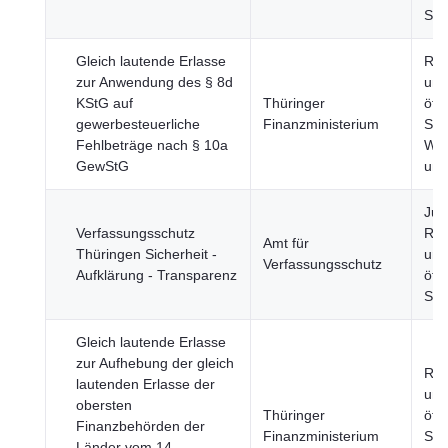
Sic
Gleich lautende Erlasse
Reg
zur Anwendung des § 8d
und
KStG auf
Thüringer
öffe
gewerbesteuerliche
Finanzministerium
Sek
Fehlbeträge nach § 10a
Wir
GewStG
und
Just
Verfassungsschutz
Rec
Amt für
Thüringen Sicherheit -
und
Verfassungsschutz
Aufklärung - Transparenz
öffe
Sic
Gleich lautende Erlasse
zur Aufhebung der gleich
Reg
lautenden Erlasse der
und
obersten
Thüringer
öffe
Finanzbehörden der
Finanzministerium
Sek
Länder vom 14.