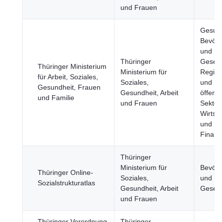
und Frauen
Gesund
Bevölk
und
Thüringer
Gesell
Thüringer Ministerium
Ministerium für
Regier
für Arbeit, Soziales,
Soziales,
und
Gesundheit, Frauen
Gesundheit, Arbeit
öffentl
und Familie
und Frauen
Sektor,
Wirtsc
und
Finan
Thüringer
Ministerium für
Bevölk
Thüringer Online-
Soziales,
und
Sozialstrukturatlas
Gesundheit, Arbeit
Gesell
und Frauen
Thüringer Verordnung
Thüringer