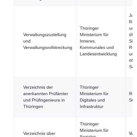
Just
Rec
Thüringer
und
Verwaltungszustellung
Ministerium für
öffe
und
Inneres,
Sich
Verwaltungsvollstreckung
Kommunales und
Reg
Landesentwicklung
und
öffe
Sek
Verzeichnis der
Thüringer
anerkannten Prüfämter
Ministerium für
Reg
und Prüfingenieure in
Digitales und
Stä
Thüringen
Infrastruktur
Thüringer
Ministerium für
Verzeichnis über
Wirt
Soziales,