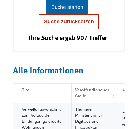
Suche starten
Suche zurücksetzen
Ihre Suche ergab 907 Treffer
Alle Informationen
Titel
Veröffentlichende
Kat
Stelle
Verwaltungsvorschrift
Thüringer
Reg
zum Vollzug der
Ministerium für
Städ
Bindungen geförderter
Digitales und
Ver
Wohnungen
Infrastruktur