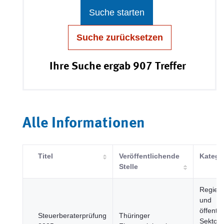
Suche starten
Suche zurücksetzen
Ihre Suche ergab 907 Treffer
Alle Informationen
Titel
Veröffentlichende
Katego
Stelle
Regier
und
öffentli
Steuerberaterprüfung
Thüringer
Sektor,