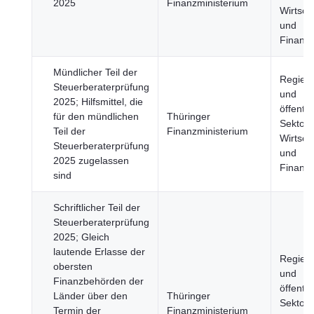
2025
Finanzministerium
Wirtsch
und
Finanz
Mündlicher Teil der
Regier
Steuerberaterprüfung
und
2025; Hilfsmittel, die
öffentli
für den mündlichen
Thüringer
Sektor,
Teil der
Finanzministerium
Wirtsch
Steuerberaterprüfung
und
2025 zugelassen
Finanz
sind
Schriftlicher Teil der
Steuerberaterprüfung
2025; Gleich
lautende Erlasse der
Regier
obersten
und
Finanzbehörden der
öffentli
Länder über den
Thüringer
Sektor,
Termin der
Finanzministerium