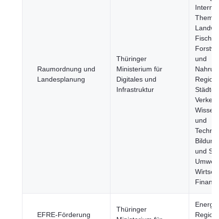
Interna
Themen
Landwir
Fischer
Forstwi
Thüringer
und
Raumordnung und
Ministerium für
Nahrung
Landesplanung
Digitales und
Region
Infrastruktur
Städte,
Verkehr
Wissens
und
Technol
Bildung
und Spo
Umwelt
Wirtsch
Finanz
Energie
Thüringer
EFRE-Förderung
Region