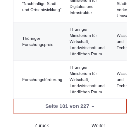
Ministerium für
"Nachhaltige Stadt-
Städte,
Digitales und
und Ortsentwicklung"
Verkehr
Infrastruktur
Umwelt
Thüringer
Ministerium für
Wissens
Thüringer
Wirtschaft,
und
Forschungspreis
Landwirtschaft und
Technol
Ländlichen Raum
Thüringer
Ministerium für
Wissens
Forschungsförderung
Wirtschaft,
und
Landwirtschaft und
Technol
Ländlichen Raum
Seite 101 von 227
Zurück
Weiter