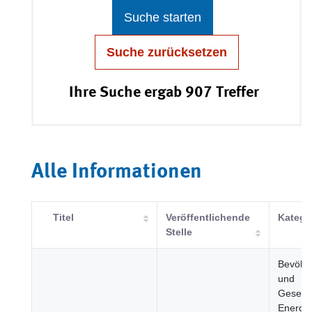
Suche starten
Suche zurücksetzen
Ihre Suche ergab 907 Treffer
Alle Informationen
Titel
Veröffentlichende
Katego
Stelle
Bevölk
und
Gesells
Energie