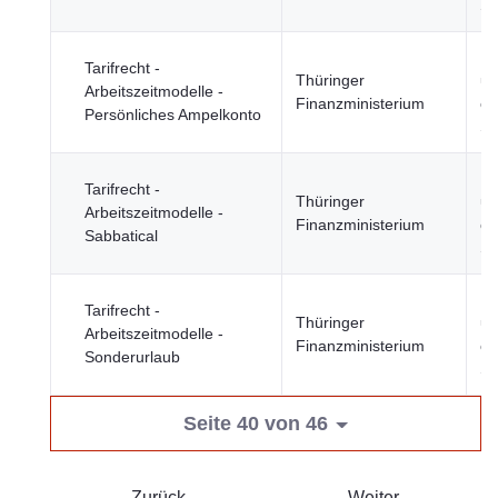
Se
Re
Tarifrecht -
Thüringer
un
Arbeitszeitmodelle -
Finanzministerium
öf
Persönliches Ampelkonto
Se
Re
Tarifrecht -
Thüringer
un
Arbeitszeitmodelle -
Finanzministerium
öf
Sabbatical
Se
Re
Tarifrecht -
Thüringer
un
Arbeitszeitmodelle -
Finanzministerium
öf
Sonderurlaub
Se
Seite 40 von 46
Zurück
Weiter