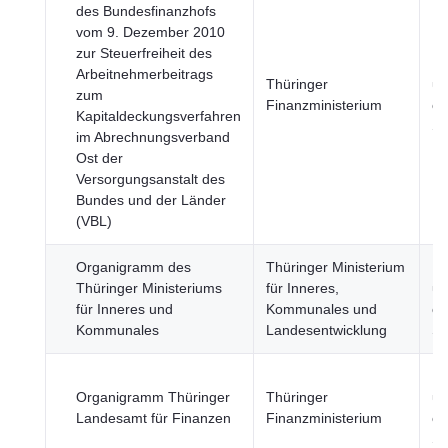
des Bundesfinanzhofs
vom 9. Dezember 2010
zur Steuerfreiheit des
Re
Arbeitnehmerbeitrags
Thüringer
un
zum
Finanzministerium
öf
Kapitaldeckungsverfahren
Se
im Abrechnungsverband
Ost der
Versorgungsanstalt des
Bundes und der Länder
(VBL)
Organigramm des
Thüringer Ministerium
Re
Thüringer Ministeriums
für Inneres,
un
für Inneres und
Kommunales und
öf
Kommunales
Landesentwicklung
Se
Re
Organigramm Thüringer
Thüringer
un
Landesamt für Finanzen
Finanzministerium
öf
Se