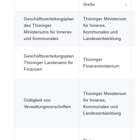
Stelle
Geschäftsverteilungsplan
Thüringer Ministerium
Re
des Thüringer
für Inneres,
un
Ministeriums für Inneres
Kommunales und
öf
und Kommunales
Landesentwicklung
Se
Re
Geschäftsverteilungsplan
Thüringer
un
Thüringer Landesamt für
Finanzministerium
öf
Finanzen
Se
Thüringer Ministerium
Re
Gültigkeit von
für Inneres,
un
Verwaltungsvorschriften
Kommunales und
öf
Landesentwicklung
Se
Re