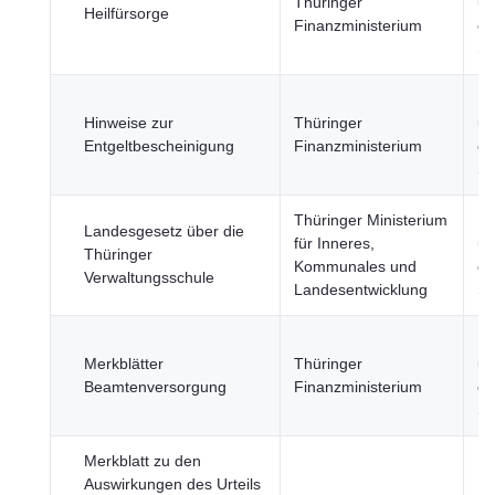
Thüringer
un
Heilfürsorge
Finanzministerium
öf
Se
Re
Hinweise zur
Thüringer
un
Entgeltbescheinigung
Finanzministerium
öf
Se
Thüringer Ministerium
Re
Landesgesetz über die
für Inneres,
un
Thüringer
Kommunales und
öf
Verwaltungsschule
Landesentwicklung
Se
Re
Merkblätter
Thüringer
un
Beamtenversorgung
Finanzministerium
öf
Se
Merkblatt zu den
Auswirkungen des Urteils