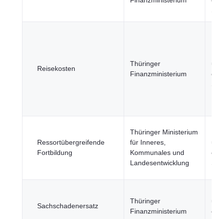
Finanzministerium
öf
Se
Re
Thüringer
un
Reisekosten
Finanzministerium
öf
Se
Thüringer Ministerium
Re
Ressortübergreifende
für Inneres,
un
Fortbildung
Kommunales und
öf
Landesentwicklung
Se
Re
Thüringer
un
Sachschadenersatz
Finanzministerium
öf