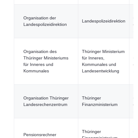
Re
Organisation der
un
Landespolizeidirektion
Landespolizeidirektion
öf
Se
Organisation des
Thüringer Ministerium
Re
Thüringer Ministeriums
für Inneres,
un
für Inneres und
Kommunales und
öf
Kommunales
Landesentwicklung
Se
Re
Organisation Thüringer
Thüringer
un
Landesrechenzentrum
Finanzministerium
öf
Se
Re
Thüringer
un
Pensionsrechner