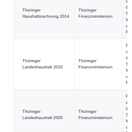
un
öff
Thüringer
Thüringer
Sek
Haushaltsrechnung 2014
Finanzministerium
Wir
un
Fi
Re
un
öff
Thüringer
Thüringer
Sek
Landeshaushalt 2010
Finanzministerium
Wir
un
Fi
Re
un
öff
Thüringer
Thüringer
Sek
Landeshaushalt 2005
Finanzministerium
Wir
un