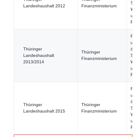
Sek
Landeshaushalt 2012
Finanzministerium
Wir
un
Fi
Re
un
Thüringer
öff
Thüringer
Landeshaushalt
Sek
Finanzministerium
2013/2014
Wir
un
Fi
Re
un
öff
Thüringer
Thüringer
Sek
Landeshaushalt 2015
Finanzministerium
Wir
un
Fi