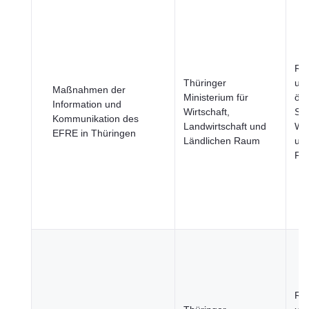
Re
Thüringer
un
Maßnahmen der
Ministerium für
öff
Information und
Wirtschaft,
Sek
Kommunikation des
Landwirtschaft und
Wir
EFRE in Thüringen
Ländlichen Raum
un
Fi
Re