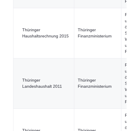
Fi
Re
un
öff
Thüringer
Thüringer
Sek
Haushaltsrechnung 2015
Finanzministerium
Wir
un
Fi
Re
un
öff
Thüringer
Thüringer
Sek
Landeshaushalt 2011
Finanzministerium
Wir
un
Fi
Re
un
öff
Thüringer
Thüringer