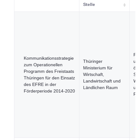
Stelle
Re
Kommunikationsstrategie
Thüringer
un
zum Operationellen
Ministerium für
öff
Programm des Freistaats
Wirtschaft,
Sek
Thüringen für den Einsatz
Landwirtschaft und
Wir
des EFRE in der
Ländlichen Raum
un
Förderperiode 2014-2020
Fi