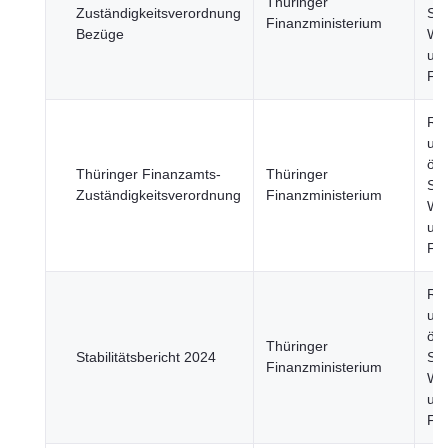
Thüringer
Zuständigkeitsverordnung
Sek
Finanzministerium
Bezüge
Wir
un
Fi
Re
un
öff
Thüringer Finanzamts-
Thüringer
Sek
Zuständigkeitsverordnung
Finanzministerium
Wir
un
Fi
Re
un
öff
Thüringer
Stabilitätsbericht 2024
Sek
Finanzministerium
Wir
un
Fi