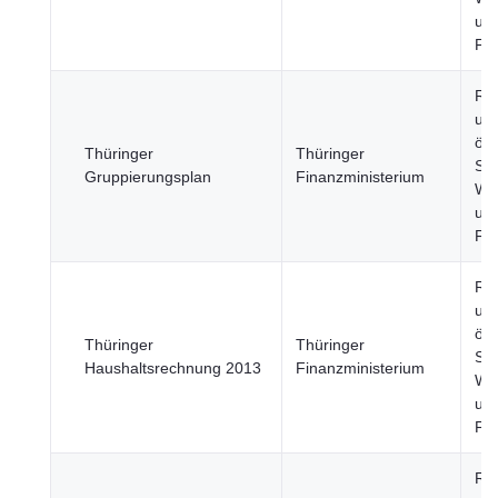
un
Fi
Re
un
öff
Thüringer
Thüringer
Sek
Gruppierungsplan
Finanzministerium
Wir
un
Fi
Re
un
öff
Thüringer
Thüringer
Sek
Haushaltsrechnung 2013
Finanzministerium
Wir
un
Fi
Re