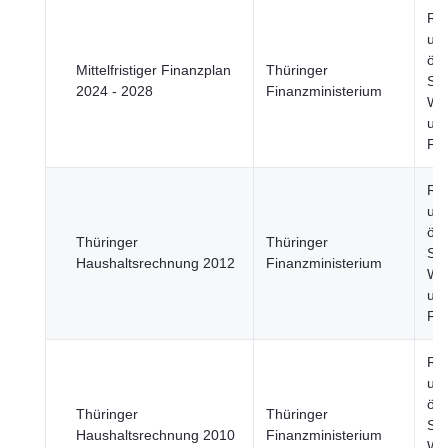
Re
un
öff
Mittelfristiger Finanzplan
Thüringer
Sek
2024 - 2028
Finanzministerium
Wir
un
Fi
Re
un
öff
Thüringer
Thüringer
Sek
Haushaltsrechnung 2012
Finanzministerium
Wir
un
Fi
Re
un
öff
Thüringer
Thüringer
Sek
Haushaltsrechnung 2010
Finanzministerium
Wir