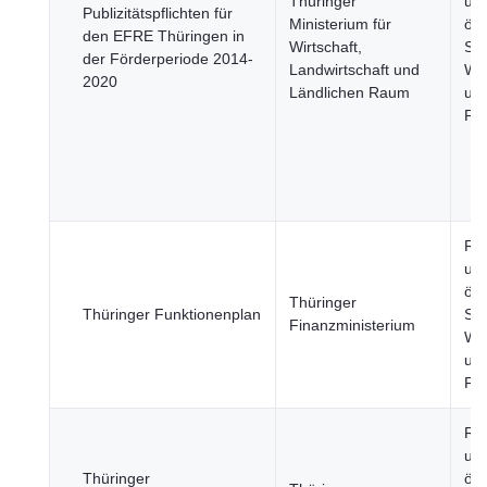
Thüringer
un
Publizitätspflichten für
Ministerium für
öff
den EFRE Thüringen in
Wirtschaft,
Sek
der Förderperiode 2014-
Landwirtschaft und
Wir
2020
Ländlichen Raum
un
Fi
Re
un
öff
Thüringer
Thüringer Funktionenplan
Sek
Finanzministerium
Wir
un
Fi
Re
un
Thüringer
öff