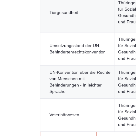
Thüringe
für Sozia
Tiergesundheit
Gesundhei
und Fra
Thüringe
Umsetzungsstand der UN-
für Sozia
Behindertenrechtskonvention
Gesundhei
und Fra
UN-Konvention über die Rechte
Thüringe
von Menschen mit
für Sozia
Behinderungen - In leichter
Gesundhei
Sprache
und Fra
Thüringe
für Sozia
Veterinärwesen
Gesundhei
und Fra