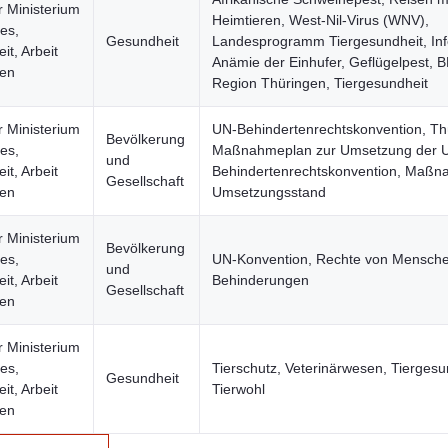
r Ministerium
Heimtieren, West-Nil-Virus (WNV),
les,
Gesundheit
Landesprogramm Tiergesundheit, Inf
t, Arbeit
Anämie der Einhufer, Geflügelpest, B
uen
Region Thüringen, Tiergesundheit
r Ministerium
UN-Behindertenrechtskonvention, Th
Bevölkerung
les,
Maßnahmeplan zur Umsetzung der 
und
t, Arbeit
Behindertenrechtskonvention, Maßn
Gesellschaft
uen
Umsetzungsstand
r Ministerium
Bevölkerung
les,
UN-Konvention, Rechte von Mensche
und
t, Arbeit
Behinderungen
Gesellschaft
uen
r Ministerium
les,
Tierschutz, Veterinärwesen, Tiergesu
Gesundheit
t, Arbeit
Tierwohl
uen