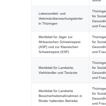
Stelle
Thüringe
Lebensmittel- und
für Sozia
Veterinärüberwachungsämter
Gesundhei
in Thüringen
und Fra
Merkblatt für Jäger zur
Thüringe
Afrikanischen Schweinepest
für Sozia
(ASP) und zur Klassischen
Gesundhei
Schweinepest (KSP)
und Fra
Thüringe
Merkblatt für Landwirte,
für Sozia
Viehhändler und Tierärzte
Gesundhei
und Fra
Thüringe
Merkblatt für Landwirte
für Sozia
Biosicherheitsmaßnahmen in
Gesundhei
Rinder haltenden Betriebe
und Fra