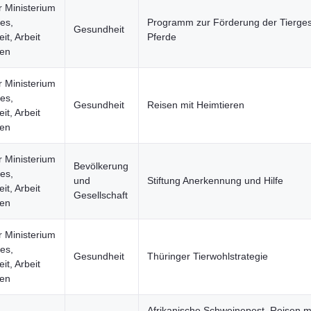
r Ministerium
les,
Programm zur Förderung der Tierges
Gesundheit
t, Arbeit
Pferde
uen
r Ministerium
les,
Gesundheit
Reisen mit Heimtieren
t, Arbeit
uen
r Ministerium
Bevölkerung
les,
und
Stiftung Anerkennung und Hilfe
t, Arbeit
Gesellschaft
uen
r Ministerium
les,
Gesundheit
Thüringer Tierwohlstrategie
t, Arbeit
uen
Afrikanische Schweinepest, Reisen m