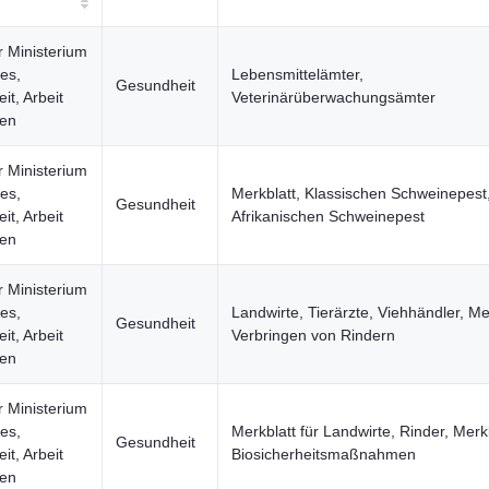
r Ministerium
les,
Lebensmittelämter,
Gesundheit
t, Arbeit
Veterinärüberwachungsämter
uen
r Ministerium
les,
Merkblatt, Klassischen Schweinepest
Gesundheit
t, Arbeit
Afrikanischen Schweinepest
uen
r Ministerium
les,
Landwirte, Tierärzte, Viehhändler, Me
Gesundheit
t, Arbeit
Verbringen von Rindern
uen
r Ministerium
les,
Merkblatt für Landwirte, Rinder, Merkb
Gesundheit
t, Arbeit
Biosicherheitsmaßnahmen
uen