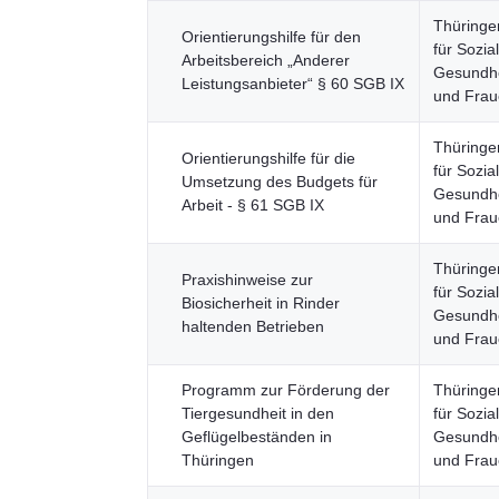
Thüringe
Orientierungshilfe für den
für Sozia
Arbeitsbereich „Anderer
Gesundhei
Leistungsanbieter“ § 60 SGB IX
und Fra
Thüringe
Orientierungshilfe für die
für Sozia
Umsetzung des Budgets für
Gesundhei
Arbeit - § 61 SGB IX
und Fra
Thüringe
Praxishinweise zur
für Sozia
Biosicherheit in Rinder
Gesundhei
haltenden Betrieben
und Fra
Programm zur Förderung der
Thüringe
Tiergesundheit in den
für Sozia
Geflügelbeständen in
Gesundhei
Thüringen
und Fra