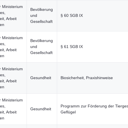
r Ministerium
Bevölkerung
les,
und
§ 60 SGB IX
t, Arbeit
Gesellschaft
uen
r Ministerium
Bevölkerung
les,
und
§ 61 SGB IX
t, Arbeit
Gesellschaft
uen
r Ministerium
les,
Gesundheit
Biosicherheit, Praxishinweise
t, Arbeit
uen
r Ministerium
les,
Programm zur Förderung der Tierges
Gesundheit
t, Arbeit
Geflügel
uen