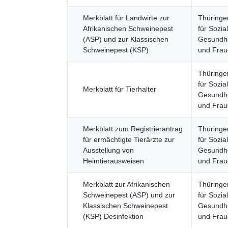
Merkblatt für Landwirte zur
Thüringe
Afrikanischen Schweinepest
für Sozia
(ASP) und zur Klassischen
Gesundhei
Schweinepest (KSP)
und Fra
Thüringe
für Sozia
Merkblatt für Tierhalter
Gesundhei
und Fra
Merkblatt zum Registrierantrag
Thüringe
für ermächtigte Tierärzte zur
für Sozia
Ausstellung von
Gesundhei
Heimtierausweisen
und Fra
Merkblatt zur Afrikanischen
Thüringe
Schweinepest (ASP) und zur
für Sozia
Klassischen Schweinepest
Gesundhei
(KSP) Desinfektion
und Fra