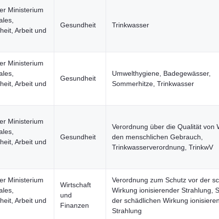
er Ministerium
ales,
Gesundheit
Trinkwasser
eit, Arbeit und
er Ministerium
ales,
Umwelthygiene, Badegewässer,
Gesundheit
eit, Arbeit und
Sommerhitze, Trinkwasser
er Ministerium
Verordnung über die Qualität von 
ales,
Gesundheit
den menschlichen Gebrauch,
eit, Arbeit und
Trinkwasserverordnung, TrinkwV
er Ministerium
Verordnung zum Schutz vor der sc
Wirtschaft
ales,
Wirkung ionisierender Strahlung, 
und
eit, Arbeit und
der schädlichen Wirkung ionisiere
Finanzen
Strahlung