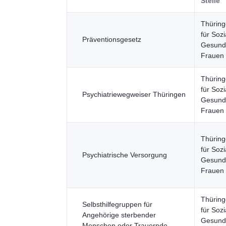
Stelle
Thüring
für Sozi
Präventionsgesetz
Gesundh
Frauen
Thüring
für Sozi
Psychiatriewegweiser Thüringen
Gesundh
Frauen
Thüring
für Sozi
Psychiatrische Versorgung
Gesundh
Frauen
Thüring
Selbsthilfegruppen für
für Sozi
Angehörige sterbender
Gesundh
Menschen oder Trauernde