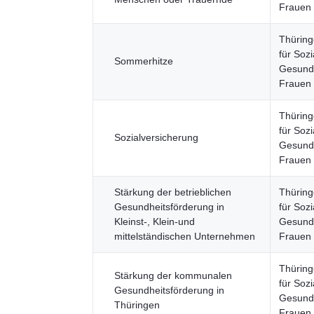
Frauen
Thüring
für Sozi
Sommerhitze
Gesundh
Frauen
Thüring
für Sozi
Sozialversicherung
Gesundh
Frauen
Stärkung der betrieblichen
Thüring
Gesundheitsförderung in
für Sozi
Kleinst-, Klein-und
Gesundh
mittelständischen Unternehmen
Frauen
Thüring
Stärkung der kommunalen
für Sozi
Gesundheitsförderung in
Gesundh
Thüringen
Frauen