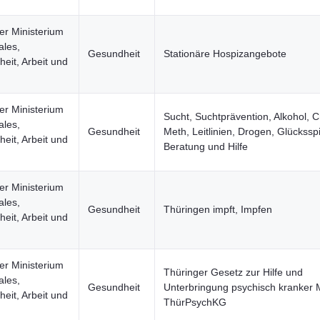
er Ministerium
ales,
Gesundheit
Stationäre Hospizangebote
eit, Arbeit und
er Ministerium
Sucht, Suchtprävention, Alkohol, C
ales,
Gesundheit
Meth, Leitlinien, Drogen, Glücksspi
eit, Arbeit und
Beratung und Hilfe
er Ministerium
ales,
Gesundheit
Thüringen impft, Impfen
eit, Arbeit und
er Ministerium
Thüringer Gesetz zur Hilfe und
ales,
Gesundheit
Unterbringung psychisch kranker
eit, Arbeit und
ThürPsychKG