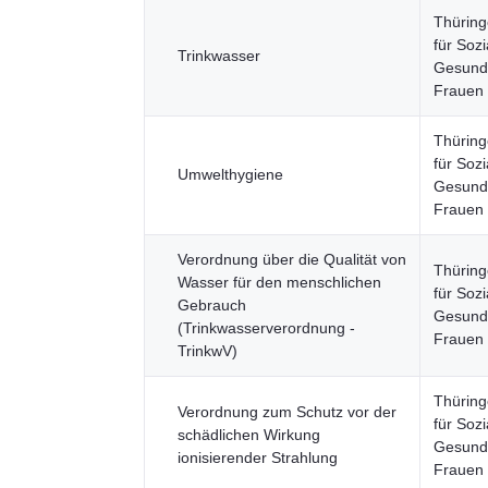
Thüring
für Sozi
Trinkwasser
Gesundh
Frauen
Thüring
für Sozi
Umwelthygiene
Gesundh
Frauen
Verordnung über die Qualität von
Thüring
Wasser für den menschlichen
für Sozi
Gebrauch
Gesundh
(Trinkwasserverordnung -
Frauen
TrinkwV)
Thüring
Verordnung zum Schutz vor der
für Sozi
schädlichen Wirkung
Gesundh
ionisierender Strahlung
Frauen