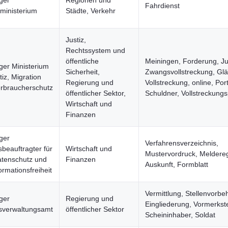
ger
Regionen und
Fahrdienst
ministerium
Städte, Verkehr
Justiz,
Rechtssystem und
öffentliche
Meiningen, Forderung, Jus
ger Ministerium
Sicherheit,
Zwangsvollstreckung, Glä
tiz, Migration
Regierung und
Vollstreckung, online, Port
rbraucherschutz
öffentlicher Sektor,
Schuldner, Vollstreckungs
Wirtschaft und
Finanzen
ger
Verfahrensverzeichnis,
beauftragter für
Wirtschaft und
Mustervordruck, Meldereg
tenschutz und
Finanzen
Auskunft, Formblatt
ormationsfreiheit
Vermittlung, Stellenvorbeh
ger
Regierung und
Eingliederung, Vormerkste
sverwaltungsamt
öffentlicher Sektor
Scheininhaber, Soldat