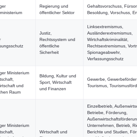
ger
Regierung und
Gehaltsvorschuss, Fürsor
ministerium
öffentlicher Sektor
Besoldung, Vorschuss, En
Linksextremismus,
Justiz,
Ausländerextremismus,
r
Rechtssystem und
Wirtchaftskriminalität,
sungsschutz
öffentliche
Rechtsextremismus, Vort
Sicherheit
Spionageabwehr,
Verfassungsschutz
ger Ministerium
Bildung, Kultur und
tschaft,
Gewerbe, Gewerbeförder
Sport, Wirtschaft
rtschaft und
Tourismus, Tourismusför
und Finanzen
ichen Raum
Einzelbetrieb, Außenwirts
Betriebe, Förderung,
Außenwirtschaftsförderun
ger Ministerium
Unternehmen, Betrieb, Ric
tschaft,
Wirtschaft und
Berichte und Studien, Fö