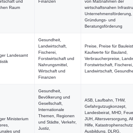
rtschaft und
Finanzen
von Maßnahmen der
ichen Raum
wirtschaftsnahen Infrastru
Unternehmensförderung
Gründungs- und
Beratungsförderung
Gesundheit,
Landwirtschaft,
Preise, Preise für Baulei
Fischerei,
Kaufwerte für Bauland,
nger Landesamt
Forstwirtschaft und
Verbraucherpreise, Landw
tistik
Nahrungsmittel,
Forstwirtschaft, Fischerei,
Wirtschaft und
Landwirtschaft, Gesundhe
Finanzen
Gesundheit,
Bevölkerung und
ASB, Laufbahn, THW,
Gesellschaft,
Gefahrgutzugkonzept,
Internationale
Landesbeirat, MHD, Feue
Themen, Regionen
ger Ministerium
JUH, Altersversorgung, A
und Städte, Verkehr,
eres,
Hilfe, Katastrophenschutz
Justiz,
nales und
Ausbildung, DLRG,