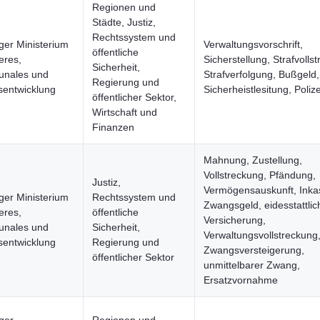
Regionen und
Städte, Justiz,
Rechtssystem und
ger Ministerium
Verwaltungsvorschrift,
öffentliche
eres,
Sicherstellung, Strafvolls
Sicherheit,
nales und
Strafverfolgung, Bußgeld,
Regierung und
entwicklung
Sicherheistlesitung, Polize
öffentlicher Sektor,
Wirtschaft und
Finanzen
Mahnung, Zustellung,
Vollstreckung, Pfändung,
Justiz,
Vermögensauskunft, Inka
ger Ministerium
Rechtssystem und
Zwangsgeld, eidesstattlic
eres,
öffentliche
Versicherung,
nales und
Sicherheit,
Verwaltungsvollstreckung
entwicklung
Regierung und
Zwangsversteigerung,
öffentlicher Sektor
unmittelbarer Zwang,
Ersatzvornahme