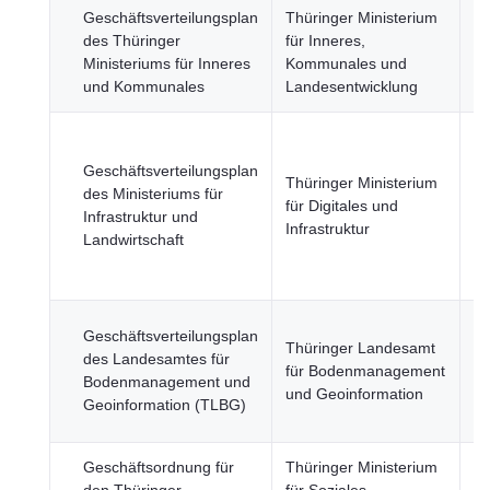
Geschäftsverteilungsplan
Thüringer Ministerium
Re
des Thüringer
für Inneres,
öf
Ministeriums für Inneres
Kommunales und
Se
und Kommunales
Landesentwicklung
La
Fi
Geschäftsverteilungsplan
Thüringer Ministerium
Fo
des Ministeriums für
für Digitales und
u
Infrastruktur und
Infrastruktur
Na
Landwirtschaft
Re
St
Re
Geschäftsverteilungsplan
Thüringer Landesamt
St
des Landesamtes für
für Bodenmanagement
Re
Bodenmanagement und
und Geoinformation
öf
Geoinformation (TLBG)
Se
Geschäftsordnung für
Thüringer Ministerium