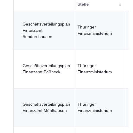
Stelle
Re
Geschäftsverteilungsplan
öf
Thüringer
Finanzamt
Se
Finanzministerium
Sondershausen
Wi
Fi
Re
öf
Geschäftsverteilungsplan
Thüringer
Se
Finanzamt Pößneck
Finanzministerium
Wi
Fi
Re
öf
Geschäftsverteilungsplan
Thüringer
Se
Finanzamt Mühlhausen
Finanzministerium
Wi
Fi