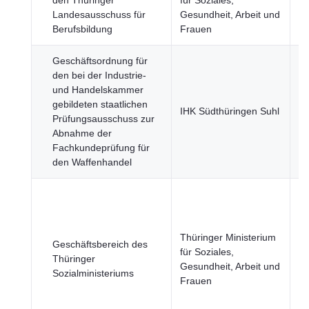
den Thüringer
für Soziales,
Wi
Landesausschuss für
Gesundheit, Arbeit und
Fi
Berufsbildung
Frauen
Geschäftsordnung für
den bei der Industrie-
und Handelskammer
gebildeten staatlichen
Bi
IHK Südthüringen Suhl
Prüfungsausschuss zur
un
Abnahme der
Fachkundeprüfung für
den Waffenhandel
Ge
Be
u
Thüringer Ministerium
Ge
Geschäftsbereich des
für Soziales,
In
Thüringer
Gesundheit, Arbeit und
T
Sozialministeriums
Frauen
Bi
un