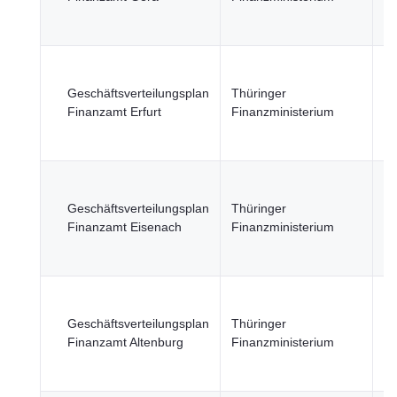
Wi
Fi
Re
öf
Geschäftsverteilungsplan
Thüringer
Se
Finanzamt Erfurt
Finanzministerium
Wi
Fi
Re
öf
Geschäftsverteilungsplan
Thüringer
Se
Finanzamt Eisenach
Finanzministerium
Wi
Fi
Re
öf
Geschäftsverteilungsplan
Thüringer
Se
Finanzamt Altenburg
Finanzministerium
Wi
Fi