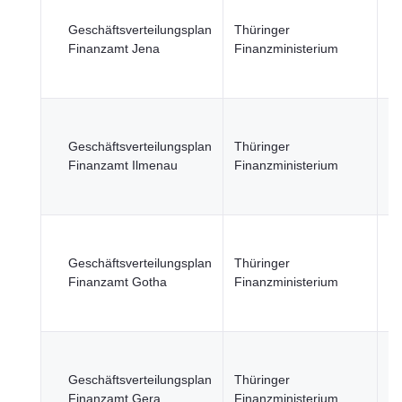
Re
öf
Geschäftsverteilungsplan
Thüringer
Se
Finanzamt Jena
Finanzministerium
Wi
Fi
Re
öf
Geschäftsverteilungsplan
Thüringer
Se
Finanzamt Ilmenau
Finanzministerium
Wi
Fi
Re
öf
Geschäftsverteilungsplan
Thüringer
Se
Finanzamt Gotha
Finanzministerium
Wi
Fi
Re
öf
Geschäftsverteilungsplan
Thüringer
Se
Finanzamt Gera
Finanzministerium