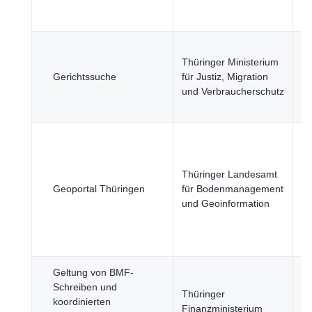
Wi
Fi
Ju
Thüringer Ministerium
Re
Gerichtssuche
für Justiz, Migration
un
und Verbraucherschutz
Si
Re
Thüringer Landesamt
St
Geoportal Thüringen
für Bodenmanagement
Ve
und Geoinformation
U
Geltung von BMF-
Re
Schreiben und
öf
Thüringer
koordinierten
Se
Finanzministerium