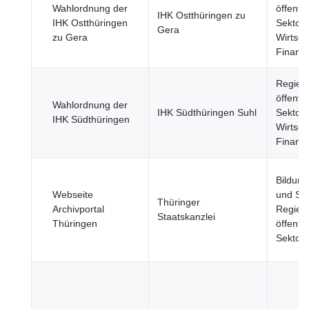
Wahlordnung der
öffentli
IHK Ostthüringen zu
IHK Ostthüringen
Sektor,
Gera
zu Gera
Wirtsch
Finanz
Regier
öffentli
Wahlordnung der
IHK Südthüringen Suhl
Sektor,
IHK Südthüringen
Wirtsch
Finanz
Bildung
Webseite
und Spo
Thüringer
Archivportal
Regier
Staatskanzlei
Thüringen
öffentli
Sektor