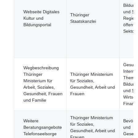
Bildung
Webseite Digitales
und Spo
Thüringer
Kultur und
Regier
Staatskanzlei
Bildungsportal
öffentli
Sektor
Gesund
Wegbeschreibung
Interna
Thüringer
Thüringer Ministerium
Theme
Ministerium für
für Soziales,
Bildung
Arbeit, Soziales,
Gesundheit, Arbeit und
und Spo
Gesundheit, Frauen
Frauen
Wirtsch
und Familie
Finanz
Thüringer Ministerium
Weitere
Bevölk
für Soziales,
Beratungsangebote
und
Gesundheit, Arbeit und
Telefonseelsorge
Gesells
Frauen