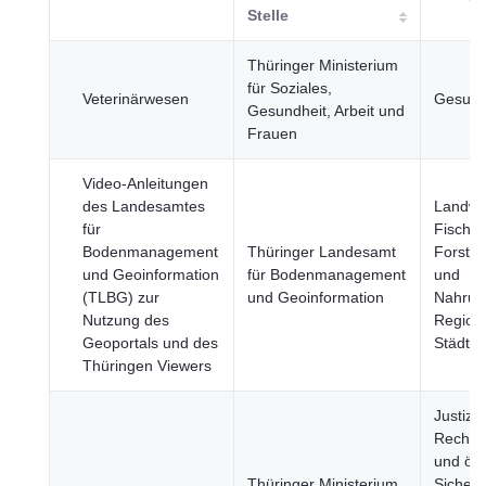
Stelle
Thüringer Ministerium
für Soziales,
Veterinärwesen
Gesund
Gesundheit, Arbeit und
Frauen
Video-Anleitungen
des Landesamtes
Landwir
für
Fischer
Bodenmanagement
Thüringer Landesamt
Forstwi
und Geoinformation
für Bodenmanagement
und
(TLBG) zur
und Geoinformation
Nahrung
Nutzung des
Region
Geoportals und des
Städte,
Thüringen Viewers
Justiz,
Rechts
und öff
Thüringer Ministerium
Sicherh