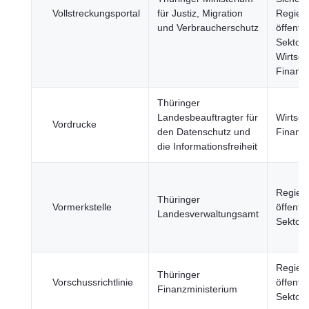
Vollstreckungsportal
für Justiz, Migration
Regier
und Verbraucherschutz
öffentli
Sektor,
Wirtsch
Finanz
Thüringer
Landesbeauftragter für
Wirtsch
Vordrucke
den Datenschutz und
Finanz
die Informationsfreiheit
Regier
Thüringer
Vormerkstelle
öffentli
Landesverwaltungsamt
Sektor
Regier
Thüringer
Vorschussrichtlinie
öffentli
Finanzministerium
Sektor