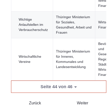
Wirtsch
Finanz
Thüringer Ministerium
Wichtige
für Soziales,
Wirtsch
Anlaufstellen im
Gesundheit, Arbeit und
Finanz
Verbraucherschutz
Frauen
Bevölk
und
Thüringer Ministerium
Gesells
Wirtschaftliche
für Inneres,
Region
Vereine
Kommunales und
Städte,
Landesentwicklung
Wirtsch
Finanz
Seite 44 von 46
Zurück
Weiter