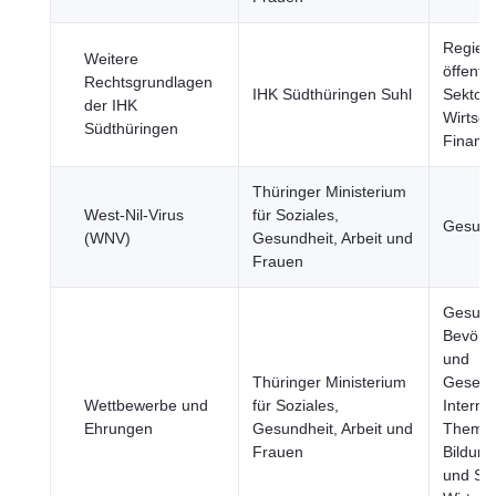
Regier
Weitere
öffentli
Rechtsgrundlagen
IHK Südthüringen Suhl
Sektor,
der IHK
Wirtsch
Südthüringen
Finanz
Thüringer Ministerium
West-Nil-Virus
für Soziales,
Gesund
(WNV)
Gesundheit, Arbeit und
Frauen
Gesund
Bevölk
und
Thüringer Ministerium
Gesells
Wettbewerbe und
für Soziales,
Interna
Ehrungen
Gesundheit, Arbeit und
Theme
Frauen
Bildung
und Spo