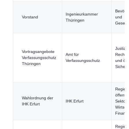
Bevölk
Ingenieurkammer
Vorstand
und
Thüringen
Gesells
Justiz,
Vortragsangebote
Amt für
Rechts
Verfassungsschutz
Verfassungsschutz
und öff
Thüringen
Sicherh
Regier
öffentli
Wahlordnung der
IHK Erfurt
Sektor,
IHK Erfurt
Wirtsch
Finanz
Regier