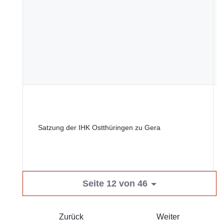
I
Satzung der IHK Ostthüringen zu Gera
G
Seite 12 von 46
Zurück
Weiter