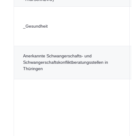
T
_Gesundheit
f
T
Anerkannte Schwangerschafts- und
f
Schwangerschaftskonfliktberatungsstellen in
G
Thüringen
F