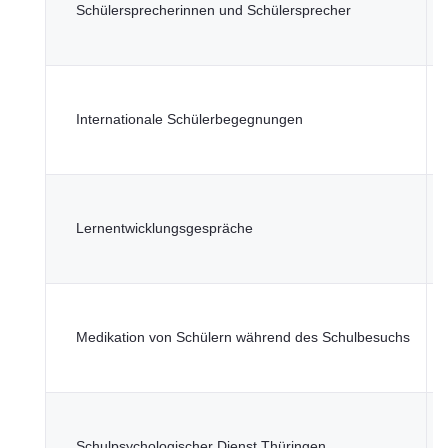
f
Schülersprecherinnen und Schülersprecher
W
K
T
f
Internationale Schülerbegegnungen
W
K
T
f
Lernentwicklungsgespräche
W
K
T
f
Medikation von Schülern während des Schulbesuchs
W
K
T
f
Schulpsychologischer Dienst Thüringen