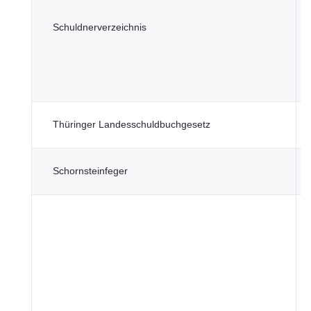
T
Schuldnerverzeichnis
f
u
T
Thüringer Landesschuldbuchgesetz
F
T
Schornsteinfeger
L