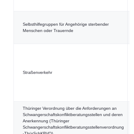
S
T
Selbsthilfegruppen für Angehörige sterbender
f
Menschen oder Trauernde
G
F
T
Straßenverkehr
L
Thüringer Verordnung über die Anforderungen an
T
Schwangerschaftskonfliktberatungsstellen und deren
f
Anerkennung (Thüringer
G
Schwangerschaftskonfliktberatungsstellenverordnung
F
-ThürSchKBVO)