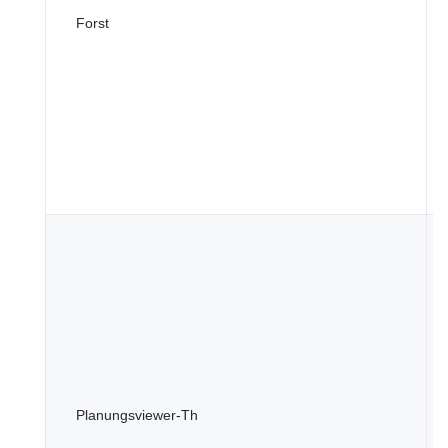
T
Forst
f
I
T
Planungsviewer-Th
f
I