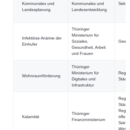
Kommunales und
Kommunales und
Sekto
Landesplanung
Landesentwicklung
Thüringer
Ministerium für
Infektiöse Anämie der
Soziales,
Gesun
Einhufer
Gesundheit, Arbeit
und Frauen
Thüringer
Ministerium für
Regio
Wohnraumförderung
Digitales und
Städte
Infrastruktur
Regio
Städte
Regie
Thüringer
Kalamität
öffent
Finanzministerium
Sektor
Wirtsc