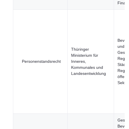
Finan
Bevöl
und
Thüringer
Gesell
Ministerium für
Regio
Personenstandsrecht
Inneres,
Städte
Kommunales und
Regie
Landesentwicklung
öffent
Sekto
Gesun
Bevöl