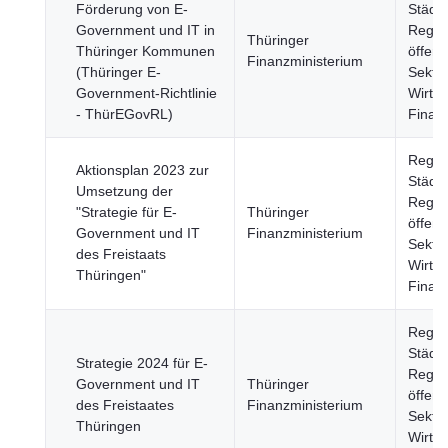
Förderung von E-
Städte
Government und IT in
Regie
Thüringer
Thüringer Kommunen
öffent
Finanzministerium
(Thüringer E-
Sektor
Government-Richtlinie
Wirtsc
- ThürEGovRL)
Finan
Regio
Aktionsplan 2023 zur
Städte
Umsetzung der
Regie
"Strategie für E-
Thüringer
öffent
Government und IT
Finanzministerium
Sektor
des Freistaats
Wirtsc
Thüringen"
Finan
Regio
Städte
Strategie 2024 für E-
Regie
Government und IT
Thüringer
öffent
des Freistaates
Finanzministerium
Sektor
Thüringen
Wirtsc