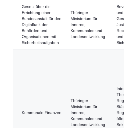
Gesetz über die
Bevöl
Errichtung einer
Thüringer
und
Bundesanstalt für den
Ministerium für
Gesell
Digitalfunk der
Inneres,
Justiz,
Behörden und
Kommunales und
Recht
Organisationen mit
Landesentwicklung
und öf
Sicherheitsaufgaben
Sicher
Intern
Them
Thüringer
Regio
Ministerium für
Städte
Kommunale Finanzen
Inneres,
Regie
Kommunales und
öffent
Landesentwicklung
Sektor