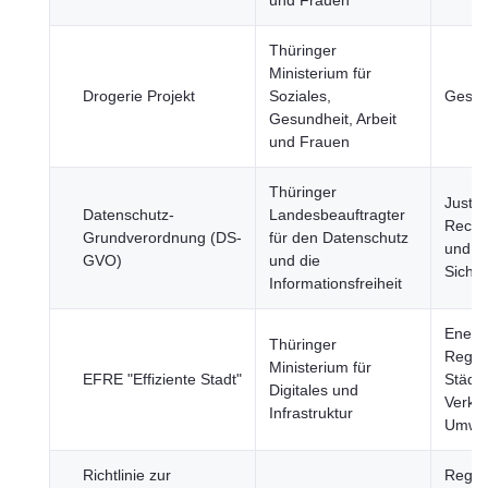
und Frauen
Thüringer
Ministerium für
Drogerie Projekt
Soziales,
Gesun
Gesundheit, Arbeit
und Frauen
Thüringer
Justiz,
Datenschutz-
Landesbeauftragter
Recht
Grundverordnung (DS-
für den Datenschutz
und öf
GVO)
und die
Sicher
Informationsfreiheit
Energi
Thüringer
Regio
Ministerium für
EFRE "Effiziente Stadt"
Städte
Digitales und
Verkeh
Infrastruktur
Umwel
Richtlinie zur
Regio