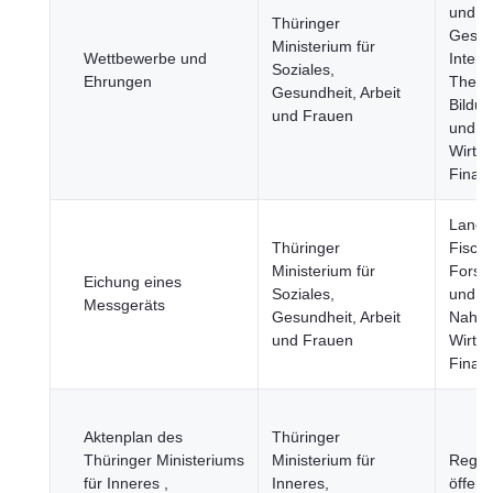
und
Thüringer
Gesell
Ministerium für
Wettbewerbe und
Intern
Soziales,
Ehrungen
Them
Gesundheit, Arbeit
Bildun
und Frauen
und Sp
Wirtsc
Finan
Landwi
Thüringer
Fische
Ministerium für
Forstw
Eichung eines
Soziales,
und
Messgeräts
Gesundheit, Arbeit
Nahrun
und Frauen
Wirtsc
Finan
Aktenplan des
Thüringer
Thüringer Ministeriums
Ministerium für
Regie
für Inneres ,
Inneres,
öffent