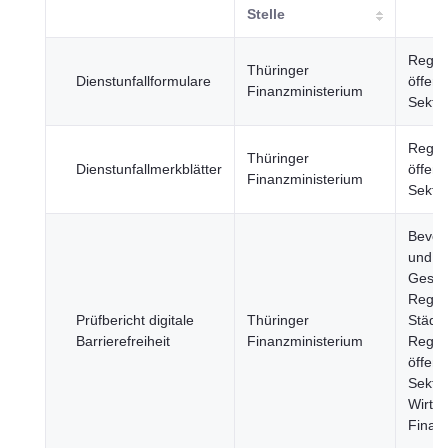
Stelle
Regie
Thüringer
Dienstunfallformulare
öffent
Finanzministerium
Sekto
Regie
Thüringer
Dienstunfallmerkblätter
öffent
Finanzministerium
Sekto
Bevöl
und
Gesell
Regio
Prüfbericht digitale
Thüringer
Städte
Barrierefreiheit
Finanzministerium
Regie
öffent
Sektor
Wirtsc
Finan