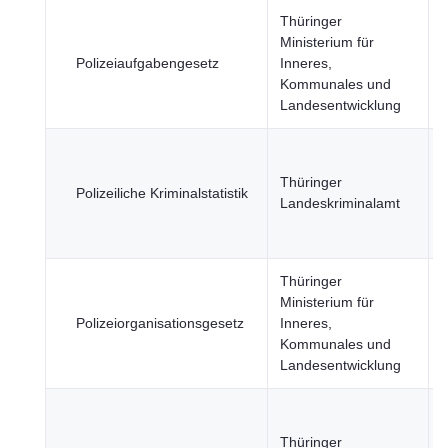
Thüringer
J
Ministerium für
Polizeiaufgabengesetz
Inneres,
Kommunales und
ö
Landesentwicklung
S
J
Thüringer
Polizeiliche Kriminalstatistik
Landeskriminalamt
ö
S
Thüringer
J
Ministerium für
Polizeiorganisationsgesetz
Inneres,
Kommunales und
ö
Landesentwicklung
S
J
Thüringer