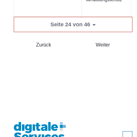
ö
S
Seite 24 von 46
Zurück
Weiter