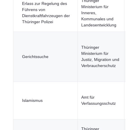
Thüringer
J
Erlass zur Regelung des
Ministerium für
Führens von
Inneres,
Dienstkraftfahrzeugen der
Kommunales und
ö
Thüringer Polizei
Landesentwicklung
S
J
Thüringer
Ministerium für
Gerichtssuche
Justiz, Migration und
ö
Verbraucherschutz
S
J
Amt für
Islamismus
Verfassungsschutz
ö
S
J
Thüringer