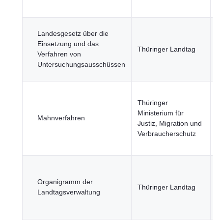
S
J
Landesgesetz über die
Einsetzung und das
Thüringer Landtag
Verfahren von
ö
Untersuchungsausschüssen
S
J
Thüringer
Ministerium für
Mahnverfahren
Justiz, Migration und
ö
Verbraucherschutz
S
J
Organigramm der
Thüringer Landtag
Landtagsverwaltung
ö
S