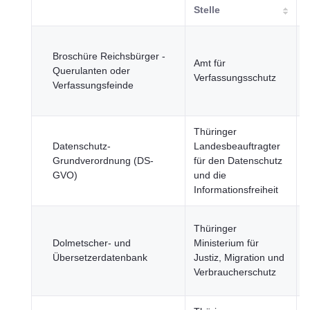
Stelle
J
Broschüre Reichsbürger -
Amt für
Querulanten oder
Verfassungsschutz
Verfassungsfeinde
ö
S
Thüringer
J
Datenschutz-
Landesbeauftragter
Grundverordnung (DS-
für den Datenschutz
GVO)
und die
ö
Informationsfreiheit
S
J
Thüringer
Dolmetscher- und
Ministerium für
Übersetzerdatenbank
Justiz, Migration und
ö
Verbraucherschutz
S