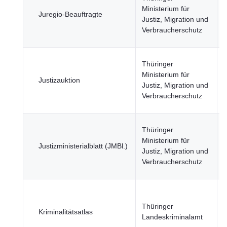
Ministerium für
Juregio-Beauftragte
Justiz, Migration und
ö
Verbraucherschutz
S
J
Thüringer
Ministerium für
Justizauktion
Justiz, Migration und
ö
Verbraucherschutz
S
J
Thüringer
Ministerium für
Justizministerialblatt (JMBl.)
Justiz, Migration und
ö
Verbraucherschutz
S
J
Thüringer
Kriminalitätsatlas
Landeskriminalamt
ö