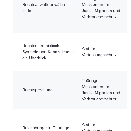
Rechtsanwalt/-anwältin
Ministerium für
finden
Justiz, Migration und
ö
Verbraucherschutz
S
J
Rechtsextremistische
Amt für
Symbole und Kennzeichen -
Verfassungsschutz
ein Überblick
ö
S
J
Thüringer
Ministerium für
Rechtsprechung
Justiz, Migration und
ö
Verbraucherschutz
S
J
Amt für
Reichsbürger in Thüringen
Verfassungsschutz