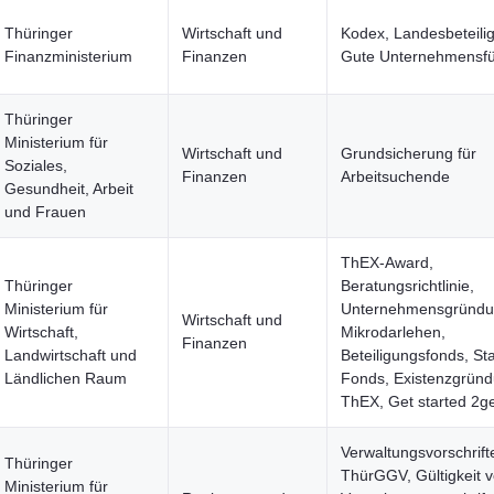
Thüringer
Wirtschaft und
Kodex, Landesbeteili
Finanzministerium
Finanzen
Gute Unternehmensf
Thüringer
Ministerium für
Wirtschaft und
Grundsicherung für
Soziales,
Finanzen
Arbeitsuchende
Gesundheit, Arbeit
und Frauen
ThEX-Award,
Thüringer
Beratungsrichtlinie,
Ministerium für
Unternehmensgründu
Wirtschaft und
Wirtschaft,
Mikrodarlehen,
Finanzen
Landwirtschaft und
Beteiligungsfonds, Sta
Ländlichen Raum
Fonds, Existenzgründ
ThEX, Get started 2g
Verwaltungsvorschrift
Thüringer
ThürGGV, Gültigkeit 
Ministerium für