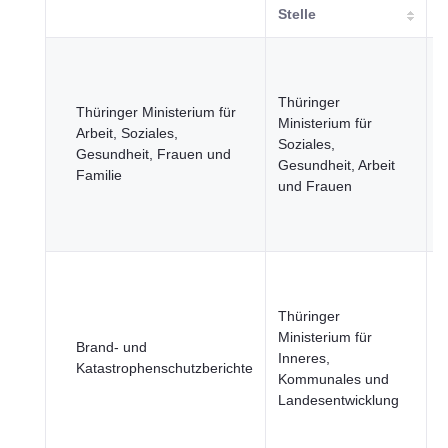
Stelle
G
B
Thüringer
u
Thüringer Ministerium für
Ministerium für
G
Arbeit, Soziales,
Soziales,
R
Gesundheit, Frauen und
Gesundheit, Arbeit
ö
Familie
und Frauen
S
W
F
G
B
Thüringer
u
Ministerium für
Brand- und
G
Inneres,
Katastrophenschutzberichte
R
Kommunales und
S
Landesentwicklung
V
U