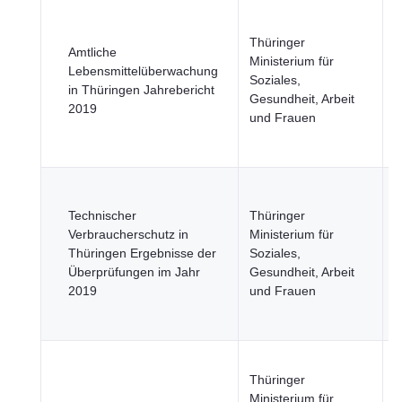
G
L
Thüringer
Amtliche
F
Ministerium für
Lebensmittelüberwachung
F
Soziales,
in Thüringen Jahrebericht
u
Gesundheit, Arbeit
2019
N
und Frauen
W
F
G
L
Technischer
Thüringer
F
Verbraucherschutz in
Ministerium für
F
Thüringen Ergebnisse der
Soziales,
u
Überprüfungen im Jahr
Gesundheit, Arbeit
N
2019
und Frauen
W
F
G
Thüringer
R
Ministerium für
S