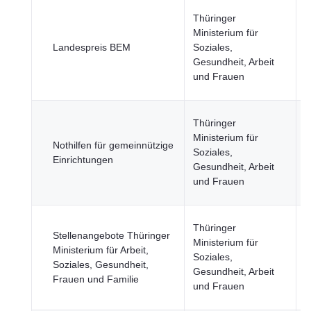
G
Thüringer
B
Ministerium für
u
Landespreis BEM
Soziales,
G
Gesundheit, Arbeit
W
und Frauen
F
G
Thüringer
B
Ministerium für
Nothilfen für gemeinnützige
u
Soziales,
Einrichtungen
G
Gesundheit, Arbeit
W
und Frauen
F
G
Thüringer
Stellenangebote Thüringer
B
Ministerium für
Ministerium für Arbeit,
u
Soziales,
Soziales, Gesundheit,
G
Gesundheit, Arbeit
Frauen und Familie
W
und Frauen
F