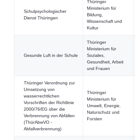
Thüringer
Ministerium für
G
Schulpsychologischer
Bildung,
B
Dienst Thüringen
Wissenschaft und
u
Kultur
Thüringer
G
Ministerium für
B
Gesunde Luft in der Schule
Soziales,
u
Gesundheit, Arbeit
U
und Frauen
Thüringer Verordnung zur
Umsetzung von
Thüringer
wasserrechtlichen
Ministerium für
G
Vorschriften der Richtlinie
Umwelt, Energie,
E
2000/76/EG über die
Naturschutz und
U
Verbrennung von Abfällen
Forsten
(ThürAbwVO -
Abfallverbrennung)