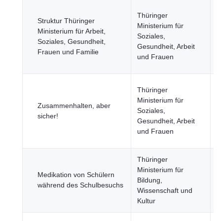
G
Thüringer
Struktur Thüringer
B
Ministerium für
Ministerium für Arbeit,
u
Soziales,
Soziales, Gesundheit,
G
Gesundheit, Arbeit
Frauen und Familie
W
und Frauen
F
G
Thüringer
B
Ministerium für
Zusammenhalten, aber
u
Soziales,
sicher!
G
Gesundheit, Arbeit
W
und Frauen
F
Thüringer
Ministerium für
G
Medikation von Schülern
Bildung,
B
während des Schulbesuchs
Wissenschaft und
u
Kultur