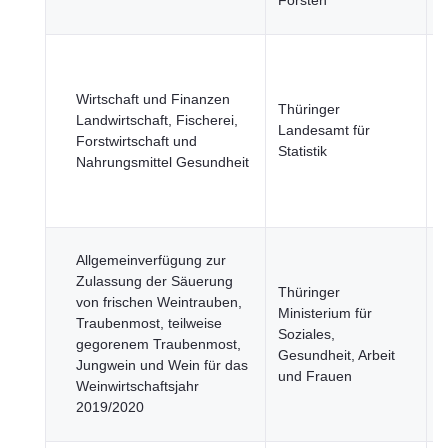
Forsten
N
G
L
Wirtschaft und Finanzen
F
Thüringer
Landwirtschaft, Fischerei,
F
Landesamt für
Forstwirtschaft und
u
Statistik
Nahrungsmittel Gesundheit
N
W
F
Allgemeinverfügung zur
G
Zulassung der Säuerung
L
Thüringer
von frischen Weintrauben,
F
Ministerium für
Traubenmost, teilweise
F
Soziales,
gegorenem Traubenmost,
u
Gesundheit, Arbeit
Jungwein und Wein für das
N
und Frauen
Weinwirtschaftsjahr
W
2019/2020
F