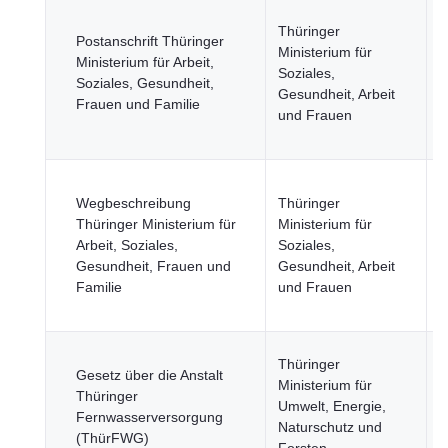
G
Thüringer
I
Postanschrift Thüringer
Ministerium für
T
Ministerium für Arbeit,
Soziales,
B
Soziales, Gesundheit,
Gesundheit, Arbeit
u
Frauen und Familie
und Frauen
W
F
G
Wegbeschreibung
Thüringer
I
Thüringer Ministerium für
Ministerium für
T
Arbeit, Soziales,
Soziales,
B
Gesundheit, Frauen und
Gesundheit, Arbeit
u
Familie
und Frauen
W
F
G
Thüringer
Gesetz über die Anstalt
L
Ministerium für
Thüringer
F
Umwelt, Energie,
Fernwasserversorgung
F
Naturschutz und
(ThürFWG)
u