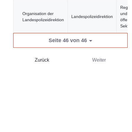
Regie
Organisation der
und
Landespolizeidirektion
Landespolizeidirektion
öffent
Sekto
Seite 46 von 46
Zurück
Weiter