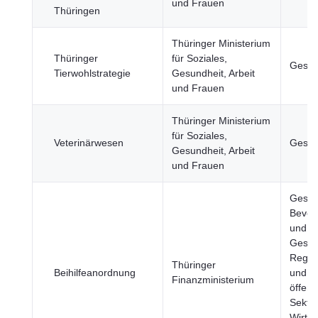
und Frauen
Thüringen
Thüringer Ministerium
Thüringer
für Soziales,
Gesun
Tierwohlstrategie
Gesundheit, Arbeit
und Frauen
Thüringer Ministerium
für Soziales,
Veterinärwesen
Gesun
Gesundheit, Arbeit
und Frauen
Gesun
Bevöl
und
Gesell
Regie
Thüringer
Beihilfeanordnung
und
Finanzministerium
öffent
Sektor
Wirtsc