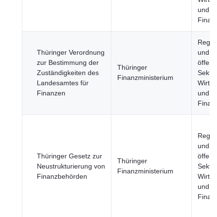
und
Finan
Regie
Thüringer Verordnung
und
zur Bestimmung der
öffent
Thüringer
Zuständigkeiten des
Sektor
Finanzministerium
Landesamtes für
Wirtsc
Finanzen
und
Finan
Regie
und
Thüringer Gesetz zur
öffent
Thüringer
Neustrukturierung von
Sektor
Finanzministerium
Finanzbehörden
Wirtsc
und
Finan