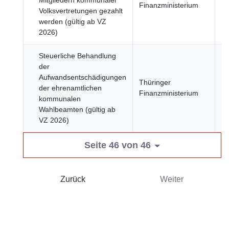
Mitgliedern kommunaler
Finanzministerium
Fi
Volksvertretungen gezahlt
werden (gültig ab VZ
2026)
Steuerliche Behandlung
der
Aufwandsentschädigungen
Thüringer
Wi
der ehrenamtlichen
Finanzministerium
Fi
kommunalen
Wahlbeamten (gültig ab
VZ 2026)
Seite 46 von 46
Zurück
Weiter