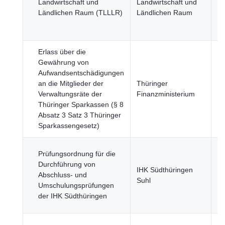
Landwirtschaft und
Landwirtschaft und
Na
Ländlichen Raum (TLLLR)
Ländlichen Raum
Re
St
Erlass über die
Re
Gewährung von
St
Aufwandsentschädigungen
Re
an die Mitglieder der
Thüringer
öf
Verwaltungsräte der
Finanzministerium
Se
Thüringer Sparkassen (§ 8
Wi
Absatz 3 Satz 3 Thüringer
Fi
Sparkassengesetz)
Prüfungsordnung für die
Durchführung von
IHK Südthüringen
Bi
Abschluss- und
Suhl
un
Umschulungsprüfungen
der IHK Südthüringen