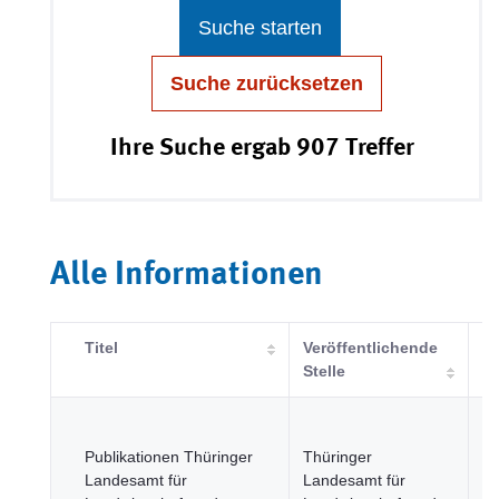
Suche starten
Suche zurücksetzen
Ihre Suche ergab 907 Treffer
Alle Informationen
Titel
Veröffentlichende
Ka
Stelle
La
Fi
Publikationen Thüringer
Thüringer
Fo
Landesamt für
Landesamt für
u