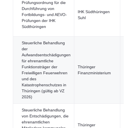
Prüfungsordnung für die
Durchführung von
IHK Südthüringen
Bi
Fortbildungs- und AEVO-
Suhl
un
Prüfungen der IHK
Südthüringen
Steuerliche Behandlung
der
Aufwandsentschädigungen
für ehrenamtliche
Funktionsträger der
Thüringer
Wi
Freiwilligen Feuerwehren
Finanzministerium
Fi
und des
Katastrophenschutzes in
Thüringen (gültig ab VZ
2026)
Steuerliche Behandlung
von Entschädigungen, die
ehrenamtlichen
Thüringer
Wi