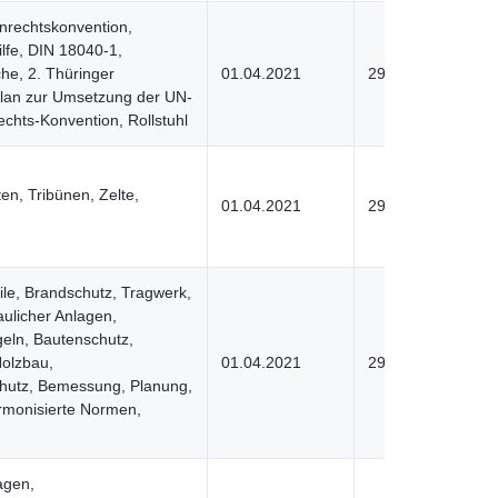
nrechtskonvention,
ilfe, DIN 18040-1,
he, 2. Thüringer
01.04.2021
29.06.2022
an zur Umsetzung der UN-
chts-Konvention, Rollstuhl
en, Tribünen, Zelte,
01.04.2021
29.06.2022
le, Brandschutz, Tragwerk,
aulicher Anlagen,
eln, Bautenschutz,
Holzbau,
01.04.2021
29.06.2022
hutz, Bemessung, Planung,
rmonisierte Normen,
agen,