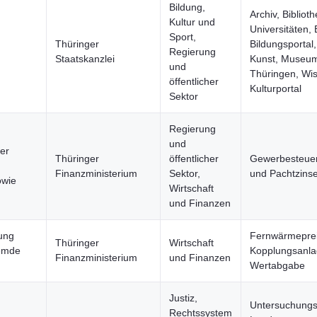
Bildung,
Archiv, Bibliot
Kultur und
Universitäten, 
Sport,
Thüringer
Bildungsportal,
Regierung
Staatskanzlei
Kunst, Museu
und
Thüringen, Wiss
öffentlicher
Kulturportal
Sektor
Regierung
und
er
Thüringer
öffentlicher
Gewerbesteuer
Finanzministerium
Sektor,
und Pachtzins
owie
Wirtschaft
und Finanzen
ung
Fernwärmeprei
Thüringer
Wirtschaft
remde
Kopplungsanlag
Finanzministerium
und Finanzen
Wertabgabe
Justiz,
Untersuchungs
Rechtssystem