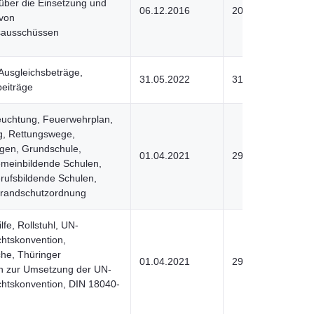
über die Einsetzung und
06.12.2016
20.05.2022
 von
sausschüssen
Ausgleichsbeträge,
31.05.2022
31.05.2022
eiträge
euchtung, Feuerwehrplan,
g, Rettungswege,
agen, Grundschule,
01.04.2021
29.06.2022
emeinbildende Schulen,
rufsbildende Schulen,
Brandschutzordnung
lfe, Rollstuhl, UN-
htskonvention,
he, Thüringer
01.04.2021
29.06.2022
 zur Umsetzung der UN-
chtskonvention, DIN 18040-