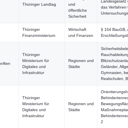
Landesgesetz 
Thüringer Landtag
und
das Verfahren
öffentliche
Untersuchung
Sicherheit
Thüringer
Wirtschaft
§ 154 BauGB, 
Finanzministerium
und Finanzen
Erschließungsb
Sicherheitsbel
Thüringer
Rauchableitun
Ministerium für
Regionen und
Blitzschutzanl
riften
Digitales und
Städte
Geländer, Allg
Infrastruktur
Gymnasien, be
Realschulen, 
Orientierungshi
Thüringer
Behindertenrec
Ministerium für
Regionen und
Bewegungsfläc
Digitales und
Städte
Maßnahmeplan
Infrastruktur
Behindertenre
2