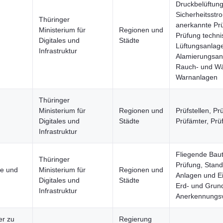
Druckbelüftun
Sicherheitsst
Thüringer
anerkannte Prü
Ministerium für
Regionen und
Prüfung techni
Digitales und
Städte
Lüftungsanlag
Infrastruktur
Alamierungsan
Rauch- und W
Warnanlagen
Thüringer
Ministerium für
Regionen und
Prüfstellen, P
Digitales und
Städte
Prüfämter, Prü
Infrastruktur
Fliegende Baut
Thüringer
Prüfung, Stand
re und
Ministerium für
Regionen und
Anlagen und Ei
Digitales und
Städte
Erd- und Grun
Infrastruktur
Anerkennungsv
er zu
Regierung