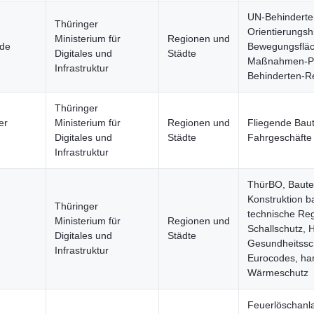
UN-Behinderte
Thüringer
Orientierungsh
Ministerium für
Regionen und
ude
Bewegungsfläc
Digitales und
Städte
Maßnahmen-Pl
Infrastruktur
Behinderten-Re
Thüringer
er
Ministerium für
Regionen und
Fliegende Baut
Digitales und
Städte
Fahrgeschäfte
Infrastruktur
ThürBO, Bautei
Konstruktion b
Thüringer
technische Reg
Ministerium für
Regionen und
Schallschutz, 
Digitales und
Städte
Gesundheitssc
Infrastruktur
Eurocodes, ha
Wärmeschutz
Feuerlöschanl