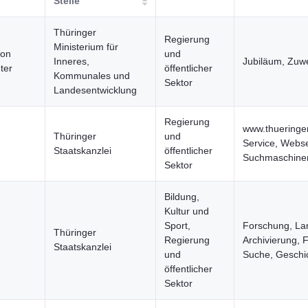
Stelle
Thüringer
Regierung
Ministerium für
von
und
Inneres,
Jubiläum, Zu
ter
öffentlicher
Kommunales und
Sektor
Landesentwicklung
Regierung
www.thueringe
Thüringer
und
Service, Webs
Staatskanzlei
öffentlicher
Suchmaschine
Sektor
Bildung,
Kultur und
Sport,
Forschung, Lan
Thüringer
Regierung
Archivierung, 
Staatskanzlei
und
Suche, Geschich
öffentlicher
Sektor