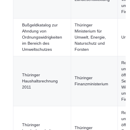
und
Fina
Bußgeldkatalog zur
Thüringer
Ahndung von
Ministerium für
Ordnungswidrigkeiten
Umwelt, Energie,
Umw
im Bereich des
Naturschutz und
Umweltschutzes
Forsten
Regi
und
Thüringer
öffen
Thüringer
Haushaltsrechnung
Sekt
Finanzministerium
2011
Wirt
und
Fina
Regi
und
Thüringer
öffen
Thüringer