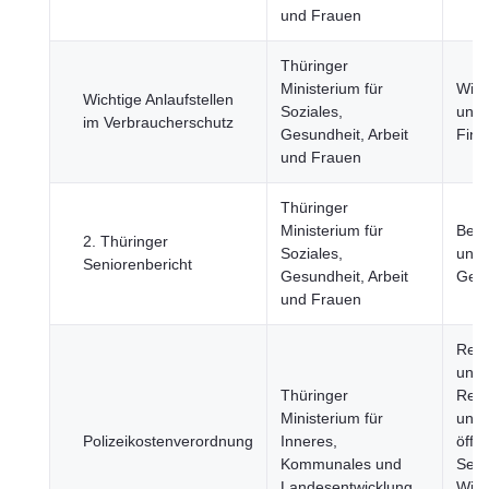
und Frauen
Thüringer
Ministerium für
Wirt
Wichtige Anlaufstellen
Soziales,
und
im Verbraucherschutz
Gesundheit, Arbeit
Fina
und Frauen
Thüringer
Ministerium für
Bevö
2. Thüringer
Soziales,
und
Seniorenbericht
Gesundheit, Arbeit
Gese
und Frauen
Reg
und 
Thüringer
Regi
Ministerium für
und
Polizeikostenverordnung
Inneres,
öffen
Kommunales und
Sekt
Landesentwicklung
Wirt