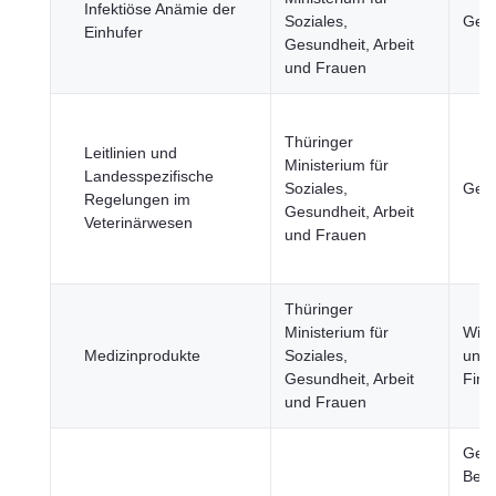
Infektiöse Anämie der
Soziales,
Gesu
Einhufer
Gesundheit, Arbeit
und Frauen
Thüringer
Leitlinien und
Ministerium für
Landesspezifische
Soziales,
Gesu
Regelungen im
Gesundheit, Arbeit
Veterinärwesen
und Frauen
Thüringer
Ministerium für
Wirt
Medizinprodukte
Soziales,
und
Gesundheit, Arbeit
Fina
und Frauen
Gesu
Bevö