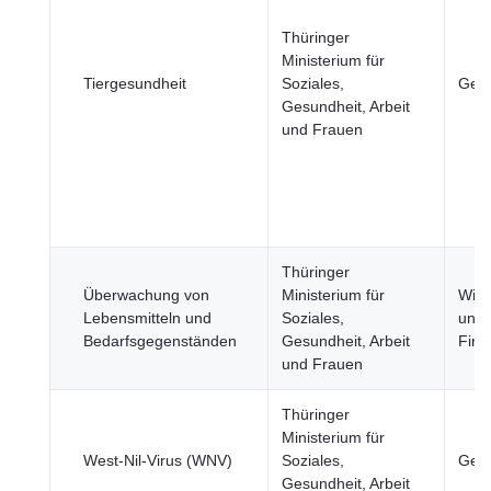
Thüringer
Ministerium für
Tiergesundheit
Soziales,
Gesu
Gesundheit, Arbeit
und Frauen
Thüringer
Überwachung von
Ministerium für
Wirt
Lebensmitteln und
Soziales,
und
Bedarfsgegenständen
Gesundheit, Arbeit
Fina
und Frauen
Thüringer
Ministerium für
West-Nil-Virus (WNV)
Soziales,
Gesu
Gesundheit, Arbeit