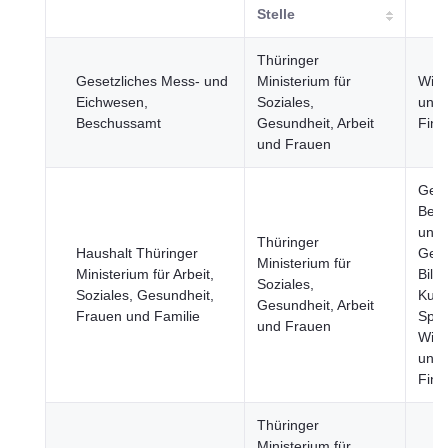
Stelle
Thüringer
Gesetzliches Mess- und
Ministerium für
Wirt
Eichwesen,
Soziales,
und
Beschussamt
Gesundheit, Arbeit
Fina
und Frauen
Gesu
Bevö
und
Thüringer
Haushalt Thüringer
Gese
Ministerium für
Ministerium für Arbeit,
Bild
Soziales,
Soziales, Gesundheit,
Kult
Gesundheit, Arbeit
Frauen und Familie
Spor
und Frauen
Wirt
und
Fina
Thüringer
Ministerium für