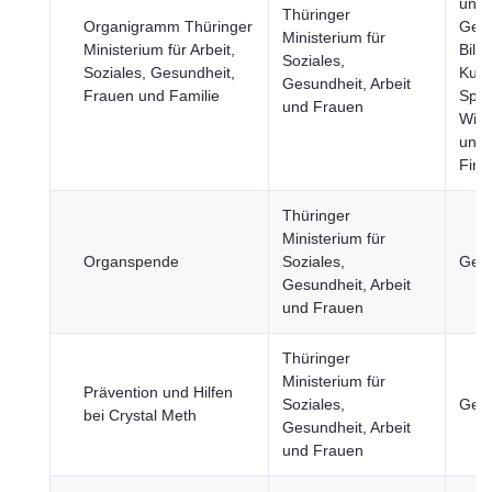
und
Thüringer
Organigramm Thüringer
Gese
Ministerium für
Ministerium für Arbeit,
Bild
Soziales,
Soziales, Gesundheit,
Kult
Gesundheit, Arbeit
Frauen und Familie
Spor
und Frauen
Wirt
und
Fina
Thüringer
Ministerium für
Organspende
Soziales,
Gesu
Gesundheit, Arbeit
und Frauen
Thüringer
Ministerium für
Prävention und Hilfen
Soziales,
Gesu
bei Crystal Meth
Gesundheit, Arbeit
und Frauen