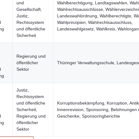
und
Wahlberechtigung, Landtagswahlen, Wah
Gesellschaft,
Wahlrechtsausschlüsse, Wählerverzeichni
Justiz,
Landeswahlordnung, Wahlberechtigte, Wah
d
Rechtssystem
Wahlprinzipien, Wahlrechtsausschluss,
ng
und öffentliche
Landeswahlgesetz, Wahlkreis, Wahlorga
Sicherheit
Regierung und
öffentlicher
Thüringer Verwaltungsschule, Landesges
d
Sektor
ng
Justiz,
Rechtssystem
und öffentliche
Korruptionsbekämpfung, Korruption, Antik
Sicherheit,
Innenrevision, Sponsoring, Belohnungen
d
Regierung und
Geschenke, Sponsoringberichte
ng
öffentlicher
Sektor