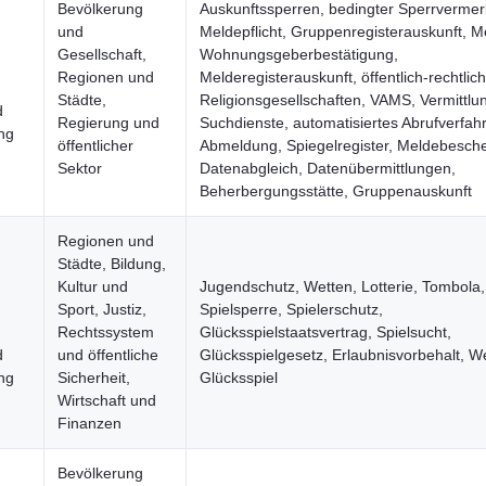
Bevölkerung
Auskunftssperren, bedingter Sperrvermer
und
Meldepflicht, Gruppenregisterauskunft, M
Gesellschaft,
Wohnungsgeberbestätigung,
Regionen und
Melderegisterauskunft, öffentlich-rechtlic
Städte,
Religionsgesellschaften, VAMS, Vermittlun
d
Regierung und
Suchdienste, automatisiertes Abrufverfah
ng
öffentlicher
Abmeldung, Spiegelregister, Meldebesche
Sektor
Datenabgleich, Datenübermittlungen,
Beherbergungsstätte, Gruppenauskunft
Regionen und
Städte, Bildung,
Kultur und
Jugendschutz, Wetten, Lotterie, Tombola,
Sport, Justiz,
Spielsperre, Spielerschutz,
Rechtssystem
Glücksspielstaatsvertrag, Spielsucht,
d
und öffentliche
Glücksspielgesetz, Erlaubnisvorbehalt, We
ng
Sicherheit,
Glücksspiel
Wirtschaft und
Finanzen
Bevölkerung