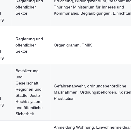
Regierung und
Errichtung, Bildungszentrum, Beschaffun
öffentlicher
Thüringer Ministerium für Inneres und
d
Sektor
Kommunales, Beglaubigungen, Einrichtu
ng
Regierung und
öffentlicher
Organigramm, TMIK
d
Sektor
ng
Bevölkerung
und
Gesellschaft,
Gefahrenabwehr, ordnungsbehördliche
Regionen und
Maßnahmen, Ordnungsbehörden, Kosten
Städte, Justiz,
d
Prostitution
Rechtssystem
ng
und öffentliche
Sicherheit
Anmeldung Wohnung, Einwohnermeldeam