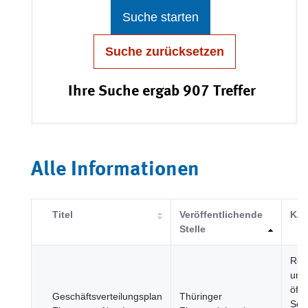
Suche starten
Suche zurücksetzen
Ihre Suche ergab 907 Treffer
Alle Informationen
Titel
Veröffentlichende
Kat
Stelle
Reg
und
öffe
Geschäftsverteilungsplan
Thüringer
Sekt