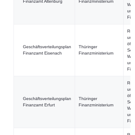
Finanzamt Altenburg
Finanzministerium
Wirt
und
Fin
Reg
und
öffe
Geschäftsverteilungsplan
Thüringer
Sekt
Finanzamt Eisenach
Finanzministerium
Wirt
und
Fin
Reg
und
öffe
Geschäftsverteilungsplan
Thüringer
Sekt
Finanzamt Erfurt
Finanzministerium
Wirt
und
Fin
Reg