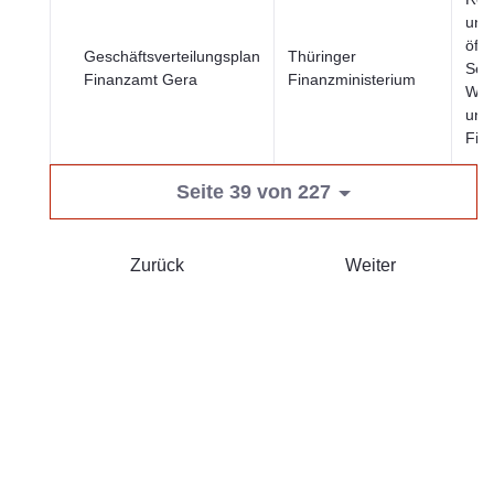
und
öffe
Geschäftsverteilungsplan
Thüringer
Sekt
Finanzamt Gera
Finanzministerium
Wirt
und
Fin
Seite 39 von 227
Zurück
Weiter