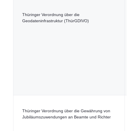
T
Thüringer Verordnung über die
M
Geodateninfrastruktur (ThürGDIVO)
D
I
T
M
Thüringer Verordnung über die Gewährung von
I
Jubiläumszuwendungen an Beamte und Richter
K
L