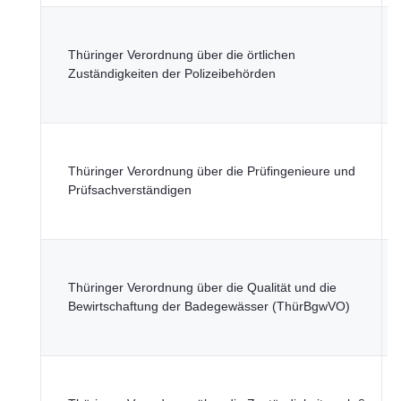
T
M
Thüringer Verordnung über die örtlichen
I
Zuständigkeiten der Polizeibehörden
K
L
T
Thüringer Verordnung über die Prüfingenieure und
M
Prüfsachverständigen
D
I
T
M
Thüringer Verordnung über die Qualität und die
U
Bewirtschaftung der Badegewässer (ThürBgwVO)
N
F
T
M