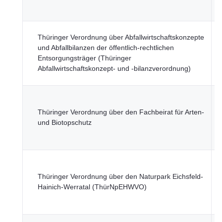
T
Thüringer Verordnung über Abfallwirtschaftskonzepte
M
und Abfallbilanzen der öffentlich-rechtlichen
U
Entsorgungsträger (Thüringer
N
Abfallwirtschaftskonzept- und -bilanzverordnung)
F
T
M
Thüringer Verordnung über den Fachbeirat für Arten-
U
und Biotopschutz
N
F
T
M
Thüringer Verordnung über den Naturpark Eichsfeld-
U
Hainich-Werratal (ThürNpEHWVO)
N
F