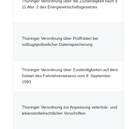
Thüringer Verordnung über die Zuständigkeit nach §
U
11 Abs. 2 des Energiewirtschaftsgesetzes
N
F
T
M
Thüringer Verordnung über Prüffristen bei
I
vollzugspolizeilicher Datenspeicherung
K
L
T
Thüringer Verordnung über Zuständigkeiten auf dem
M
Gebiet des Fahrlehrerwesens vom 9. September
D
1993
I
T
M
Thüringer Verordnung zur Anpassung veterinär- und
S
lebensmittelrechtlicher Vorschriften
G
u