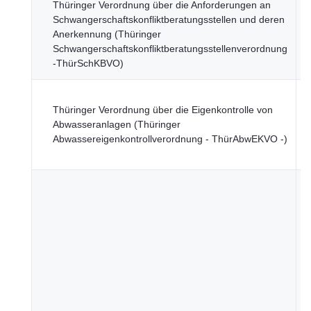
Thüringer Verordnung über die Anforderungen an
T
Schwangerschaftskonfliktberatungsstellen und deren
M
Anerkennung (Thüringer
S
Schwangerschaftskonfliktberatungsstellenverordnung
G
-ThürSchKBVO)
u
T
Thüringer Verordnung über die Eigenkontrolle von
M
Abwasseranlagen (Thüringer
U
Abwassereigenkontrollverordnung - ThürAbwEKVO -)
N
F