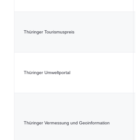
S
T
M
Thüringer Tourismuspreis
W
L
L
T
M
Thüringer Umweltportal
U
N
F
T
M
Thüringer Vermessung und Geoinformation
D
I