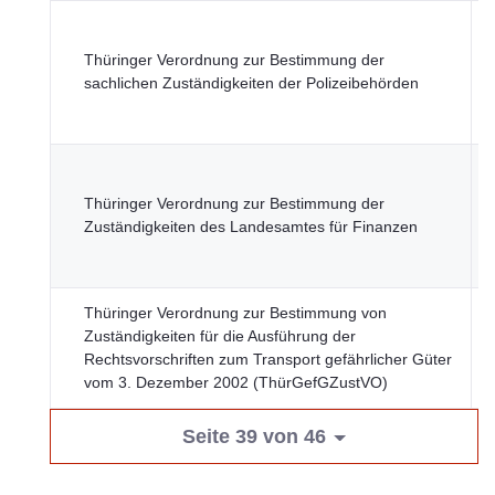
T
M
Thüringer Verordnung zur Bestimmung der
I
sachlichen Zuständigkeiten der Polizeibehörden
K
L
Thüringer Verordnung zur Bestimmung der
T
Zuständigkeiten des Landesamtes für Finanzen
F
Thüringer Verordnung zur Bestimmung von
T
Zuständigkeiten für die Ausführung der
M
Rechtsvorschriften zum Transport gefährlicher Güter
D
vom 3. Dezember 2002 (ThürGefGZustVO)
I
Seite 39 von 46