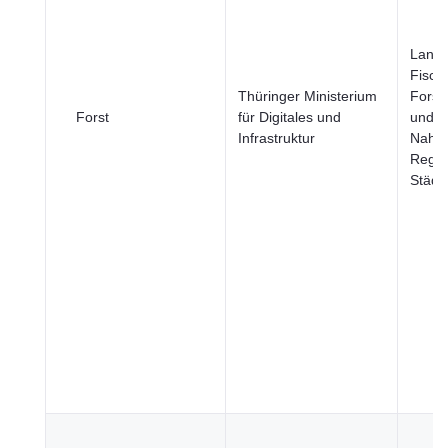
Landw
Fische
Thüringer Ministerium
Forstw
Forst
für Digitales und
und
Infrastruktur
Nahru
Regio
Städt