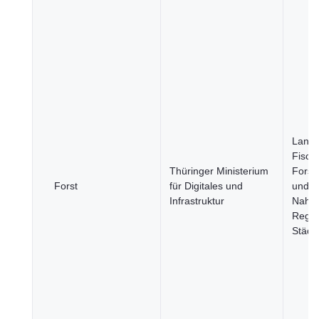
Landw
Fische
Thüringer Ministerium
Forstw
Forst
für Digitales und
und
Infrastruktur
Nahru
Regio
Städt