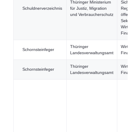
Thüringer Ministerium
Sicher
Schuldnerverzeichnis
für Justiz, Migration
Regie
und Verbraucherschutz
öffent
Sektor
Wirts
Finan
Thüringer
Wirts
Schornsteinfeger
Landesverwaltungsamt
Finan
Thüringer
Wirts
Schornsteinfeger
Landesverwaltungsamt
Finan