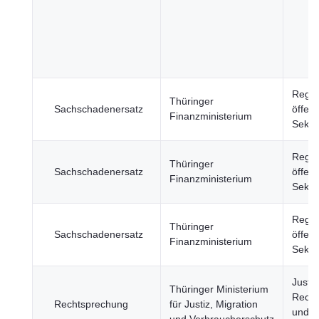
Regie
Thüringer
Sachschadenersatz
öffent
Finanzministerium
Sekto
Regie
Thüringer
Sachschadenersatz
öffent
Finanzministerium
Sekto
Regie
Thüringer
Sachschadenersatz
öffent
Finanzministerium
Sekto
Justiz
Thüringer Ministerium
Recht
Rechtsprechung
für Justiz, Migration
und öf