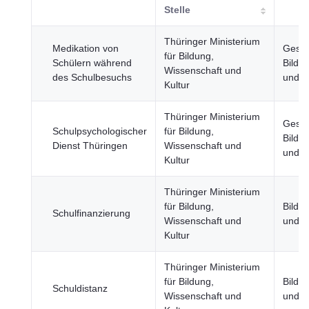
Stelle
Thüringer Ministerium
Medikation von
Gesun
für Bildung,
Schülern während
Bildun
Wissenschaft und
des Schulbesuchs
und S
Kultur
Thüringer Ministerium
Gesun
Schulpsychologischer
für Bildung,
Bildun
Dienst Thüringen
Wissenschaft und
und S
Kultur
Thüringer Ministerium
für Bildung,
Bildun
Schulfinanzierung
Wissenschaft und
und S
Kultur
Thüringer Ministerium
für Bildung,
Bildun
Schuldistanz
Wissenschaft und
und S