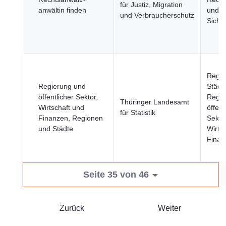
für Justiz, Migration
anwältin finden
und öf
und Verbraucherschutz
Sicher
Regio
Regierung und
Städt
öffentlicher Sektor,
Regie
Thüringer Landesamt
Wirtschaft und
öffent
für Statistik
Finanzen, Regionen
Sektor
und Städte
Wirts
Finan
Seite 35 von 46
Zurück
Weiter