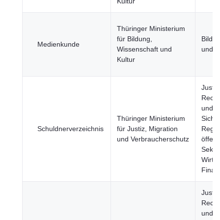
Kultur
Thüringer Ministerium
für Bildung,
Bildun
Medienkunde
Wissenschaft und
und S
Kultur
Justiz
Recht
und öf
Thüringer Ministerium
Sicher
Schuldnerverzeichnis
für Justiz, Migration
Regie
und Verbraucherschutz
öffent
Sektor
Wirts
Finan
Justiz
Recht
und öf