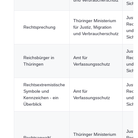
und Verbraucherschutz
Sicher
Justiz
Thüringer Ministerium
Recht
Rechtsprechung
für Justiz, Migration
und öf
und Verbraucherschutz
Sicher
Justiz
Reichsbürger in
Amt für
Recht
Thüringen
Verfassungsschutz
und öf
Sicher
Rechtsextremistische
Justiz
Symbole und
Amt für
Recht
Kennzeichen - ein
Verfassungsschutz
und öf
Überblick
Sicher
Justiz
Thüringer Ministerium
Rechtsanwalt/-
Recht