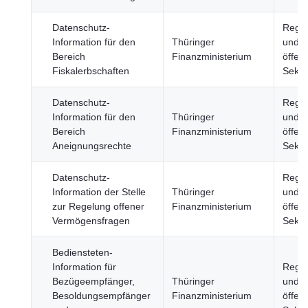
Datenschutz-
Regie
Information für den
Thüringer
und
Bereich
Finanzministerium
öffent
Fiskalerbschaften
Sekto
Datenschutz-
Regie
Information für den
Thüringer
und
Bereich
Finanzministerium
öffent
Aneignungsrechte
Sekto
Datenschutz-
Regie
Information der Stelle
Thüringer
und
zur Regelung offener
Finanzministerium
öffent
Vermögensfragen
Sekto
Bediensteten-
Information für
Regie
Bezügeempfänger,
Thüringer
und
Besoldungsempfänger
Finanzministerium
öffent