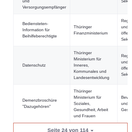
und
Sekto
Versorgungsempfänger
Regie
Bediensteten-
Thüringer
und
Information für
Finanzministerium
öffent
Beihilfeberechtigte
Sekto
Thüringer
Regie
Ministerium für
und
Datenschutz
Inneres,
öffent
Kommunales und
Sekto
Landesentwicklung
Thüringer
Ministerium für
Bevöl
Demenzbroschüre
Soziales,
und
"Dazugehören"
Gesundheit, Arbeit
Gesel
und Frauen
Seite 24 von 114