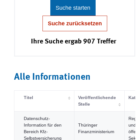
Suche starten
Suche zurücksetzen
Ihre Suche ergab 907 Treffer
Alle Informationen
Titel
Veröffentlichende
Kateg
Stelle
Datenschutz-
Regie
Information für den
Thüringer
und
Bereich Kfz-
Finanzministerium
öffent
Selbstversicherung
Sekto