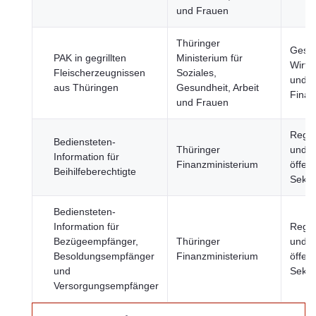
und Frauen
Thüringer
Gesun
PAK in gegrillten
Ministerium für
Wirts
Fleischerzeugnissen
Soziales,
und
aus Thüringen
Gesundheit, Arbeit
Finan
und Frauen
Regie
Bediensteten-
Thüringer
und
Information für
Finanzministerium
öffent
Beihilfeberechtigte
Sekto
Bediensteten-
Information für
Regie
Bezügeempfänger,
Thüringer
und
Besoldungsempfänger
Finanzministerium
öffent
und
Sekto
Versorgungsempfänger