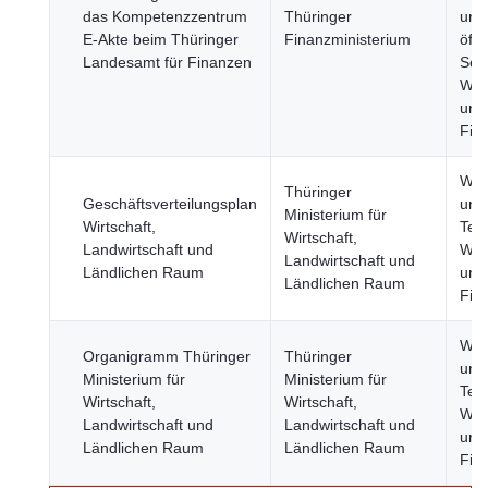
das Kompetenzzentrum
Thüringer
und
E-Akte beim Thüringer
Finanzministerium
öffe
Landesamt für Finanzen
Sekt
Wirt
und
Fin
Wis
Thüringer
Geschäftsverteilungsplan
und
Ministerium für
Wirtschaft,
Tec
Wirtschaft,
Landwirtschaft und
Wirt
Landwirtschaft und
Ländlichen Raum
und
Ländlichen Raum
Fin
Wis
Organigramm Thüringer
Thüringer
und
Ministerium für
Ministerium für
Tec
Wirtschaft,
Wirtschaft,
Wirt
Landwirtschaft und
Landwirtschaft und
und
Ländlichen Raum
Ländlichen Raum
Fin