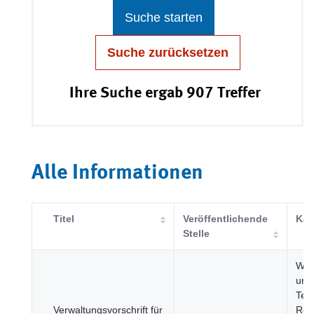
Suche starten
Suche zurücksetzen
Ihre Suche ergab 907 Treffer
Alle Informationen
Titel
Veröffentlichende
Kat
Stelle
Wis
und
Tec
Verwaltungsvorschrift für
Reg