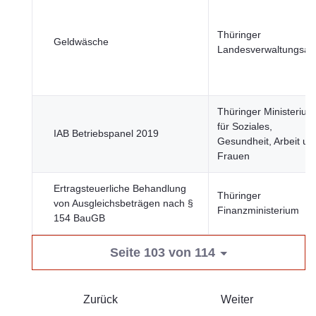
Thüringer
Geldwäsche
Landesverwaltungsam
Thüringer Ministerium
für Soziales,
IAB Betriebspanel 2019
Gesundheit, Arbeit un
Frauen
Ertragsteuerliche Behandlung
Thüringer
von Ausgleichsbeträgen nach §
Finanzministerium
154 BauGB
Seite 103 von 114
Zurück
Weiter