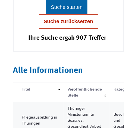
Suche starten
Suche zurücksetzen
Ihre Suche ergab 907 Treffer
Alle Informationen
Titel
Veröffentlichende
Katego
Stelle
Thüringer
Ministerium für
Bevölke
Pflegeausbildung in
Soziales,
und
Thüringen
Gesundheit, Arbeit
Gesells