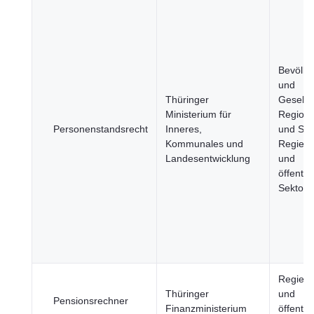
Bevölke
und
Thüringer
Gesellsc
Ministerium für
Region
Personenstandsrecht
Inneres,
und Stä
Kommunales und
Regier
Landesentwicklung
und
öffentli
Sektor
Regier
Thüringer
und
Pensionsrechner
Finanzministerium
öffentli