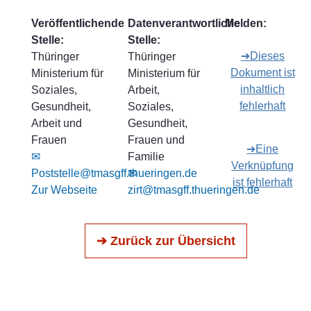
Veröffentlichende
Datenverantwortliche
Melden:
Stelle:
Stelle:
➔Dieses
Thüringer
Thüringer
Dokument ist
Ministerium für
Ministerium für
inhaltlich
Soziales,
Arbeit,
fehlerhaft
Gesundheit,
Soziales,
Arbeit und
Gesundheit,
Frauen
Frauen und
➔Eine
✉
Familie
Verknüpfung
Poststelle@tmasgff.thueringen.de
✉
ist fehlerhaft
Zur Webseite
zirt@tmasgff.thueringen.de
➔ Zurück zur Übersicht