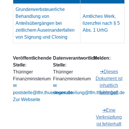
Grunderwerbsteuerliche
Behandlung von
Amtliches Werk,
Anteilsübergängen bei
lizenzfrei nach § 5
zeitlichem Auseinanderfallen
Abs. 1 UrhG
von Signung und Closing
Veröffentlichende
Datenverantwortliche
Melden:
Stelle:
Stelle:
➔Dieses
Thüringer
Thüringer
Dokument ist
Finanzministerium
Finanzministerium
inhaltlich
✉
✉
fehlerhaft
poststelle@tfm.thueringen.de
steuerabteilung@tfm.thueringen.de
Zur Webseite
➔Eine
Verknüpfung
ist fehlerhaft