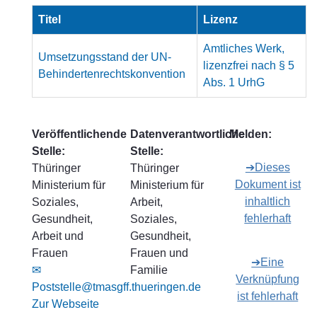
Titel
Lizenz
Amtliches Werk,
Umsetzungsstand der UN-
lizenzfrei nach § 5
Behindertenrechtskonvention
Abs. 1 UrhG
Veröffentlichende
Datenverantwortliche
Melden:
Stelle:
Stelle:
➔Dieses
Thüringer
Thüringer
Dokument ist
Ministerium für
Ministerium für
inhaltlich
Soziales,
Arbeit,
fehlerhaft
Gesundheit,
Soziales,
Arbeit und
Gesundheit,
Frauen
Frauen und
➔Eine
✉
Familie
Verknüpfung
Poststelle@tmasgff.thueringen.de
ist fehlerhaft
Zur Webseite