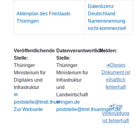
Datenlizenz
Aktenplan des Freistaats
Deutschland
Thüringen
Namensnennung
nicht-kommerziell
Veröffentlichende
Datenverantwortliche
Melden:
Stelle:
Stelle:
➔Dieses
Thüringer
Thüringer
Dokument ist
Ministerium für
Ministerium für
inhaltlich
Digitales und
Infrastruktur
fehlerhaft
Infrastruktur
und
✉
Landwirtschaft
poststelle@tmdi.thueringen.de
✉
➔Eine
Zur Webseite
poststelle@tmil.thueringen.de
Verknüpfung
ist fehlerhaft