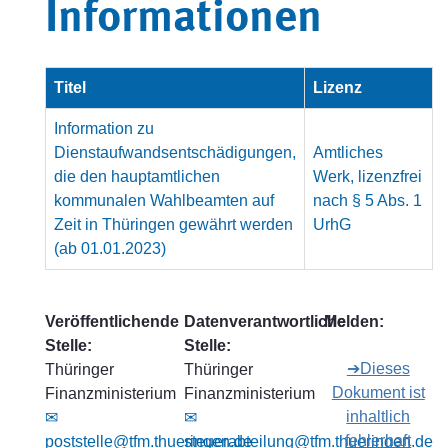
Informationen
Titel
Lizenz
Information zu
Dienstaufwandsentschädigungen,
Amtliches
die den hauptamtlichen
Werk, lizenzfrei
kommunalen Wahlbeamten auf
nach § 5 Abs. 1
Zeit in Thüringen gewährt werden
UrhG
(ab 01.01.2023)
Veröffentlichende
Datenverantwortliche
Melden:
Stelle:
Stelle:
➔Dieses
Thüringer
Thüringer
Dokument ist
Finanzministerium
Finanzministerium
inhaltlich
✉
✉
fehlerhaft
poststelle@tfm.thueringen.de
steuerabteilung@tfm.thueringen.de