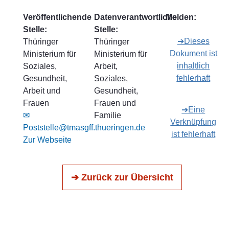
Veröffentlichende
Datenverantwortliche
Melden:
Stelle:
Stelle:
➔Dieses
Thüringer
Thüringer
Dokument ist
Ministerium für
Ministerium für
inhaltlich
Soziales,
Arbeit,
fehlerhaft
Gesundheit,
Soziales,
Arbeit und
Gesundheit,
Frauen
Frauen und
➔Eine
✉
Familie
Verknüpfung
Poststelle@tmasgff.thueringen.de
ist fehlerhaft
Zur Webseite
➔ Zurück zur Übersicht