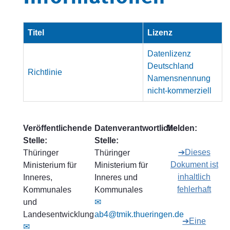
Titel
Lizenz
Datenlizenz
Deutschland
Richtlinie
Namensnennung
nicht-kommerziell
Veröffentlichende
Datenverantwortliche
Melden:
Stelle:
Stelle:
➔Dieses
Thüringer
Thüringer
Dokument ist
Ministerium für
Ministerium für
inhaltlich
Inneres,
Inneres und
fehlerhaft
Kommunales
Kommunales
und
✉
Landesentwicklung
ab4@tmik.thueringen.de
➔Eine
✉