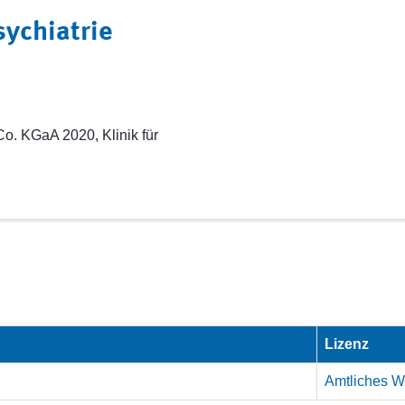
sychiatrie
o. KGaA 2020, Klinik für
Lizenz
Amtliches We