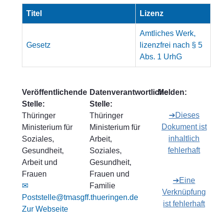
Titel
Lizenz
Amtliches Werk,
Gesetz
lizenzfrei nach § 5
Abs. 1 UrhG
Veröffentlichende
Datenverantwortliche
Melden:
Stelle:
Stelle:
➔Dieses
Thüringer
Thüringer
Dokument ist
Ministerium für
Ministerium für
inhaltlich
Soziales,
Arbeit,
fehlerhaft
Gesundheit,
Soziales,
Arbeit und
Gesundheit,
Frauen
Frauen und
➔Eine
✉
Familie
Verknüpfung
Poststelle@tmasgff.thueringen.de
ist fehlerhaft
Zur Webseite