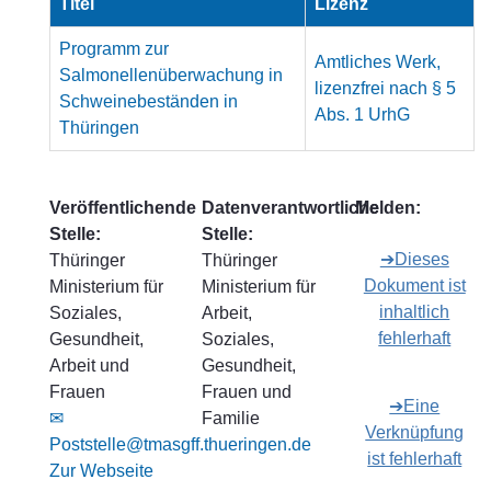
Titel
Lizenz
Programm zur
Amtliches Werk,
Salmonellenüberwachung in
lizenzfrei nach § 5
Schweinebeständen in
Abs. 1 UrhG
Thüringen
Veröffentlichende
Datenverantwortliche
Melden:
Stelle:
Stelle:
➔Dieses
Thüringer
Thüringer
Dokument ist
Ministerium für
Ministerium für
inhaltlich
Soziales,
Arbeit,
fehlerhaft
Gesundheit,
Soziales,
Arbeit und
Gesundheit,
Frauen
Frauen und
➔Eine
✉
Familie
Verknüpfung
Poststelle@tmasgff.thueringen.de
ist fehlerhaft
Zur Webseite