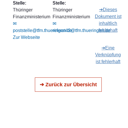
Stelle:
Stelle:
➔Dieses
Thüringer
Thüringer
Dokument ist
Finanzministerium
Finanzministerium
inhaltlich
✉
✉
fehlerhaft
poststelle@tfm.thueringen.de
referat42@tfm.thueringen.de
Zur Webseite
➔Eine
Verknüpfung
ist fehlerhaft
➔ Zurück zur Übersicht