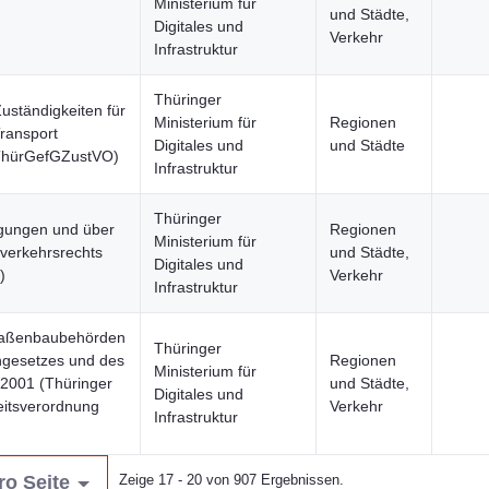
Ministerium für
und Städte,
Digitales und
Verkehr
Infrastruktur
Thüringer
ständigkeiten für
Ministerium für
Regionen
ransport
Digitales und
und Städte
(ThürGefGZustVO)
Infrastruktur
Thüringer
igungen und über
Regionen
Ministerium für
verkehrsrechts
und Städte,
Digitales und
)
Verkehr
Infrastruktur
traßenbaubehörden
Thüringer
ngesetzes und des
Regionen
Ministerium für
2001 (Thüringer
und Städte,
Digitales und
eitsverordnung
Verkehr
Infrastruktur
ro Seite
Zeige 17 - 20 von 907 Ergebnissen.