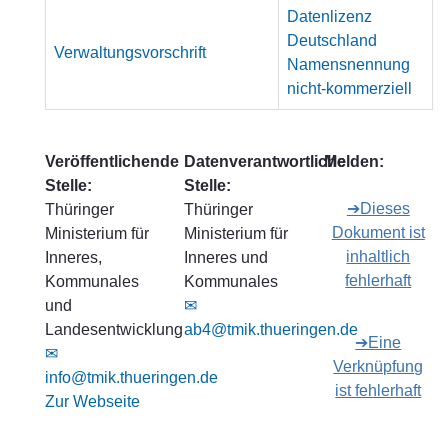
Datenlizenz
Deutschland
Verwaltungsvorschrift
Namensnennung
nicht-kommerziell
Veröffentlichende
Datenverantwortliche
Melden:
Stelle:
Stelle:
➔Dieses
Thüringer
Thüringer
Dokument ist
Ministerium für
Ministerium für
inhaltlich
Inneres,
Inneres und
fehlerhaft
Kommunales
Kommunales
und
✉
Landesentwicklung
ab4@tmik.thueringen.de
➔Eine
✉
Verknüpfung
info@tmik.thueringen.de
ist fehlerhaft
Zur Webseite