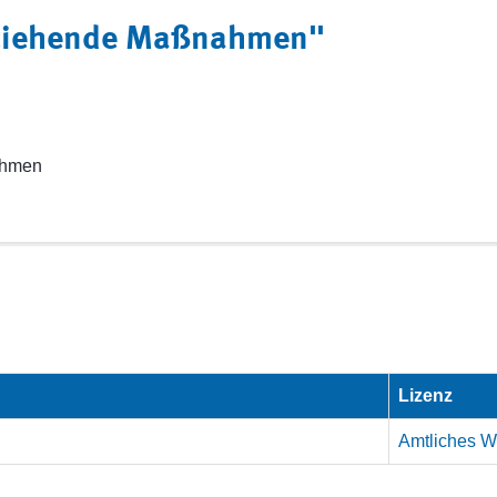
ntziehende Maßnahmen"
ahmen
Lizenz
Amtliches We