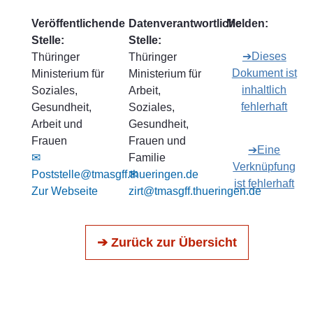
Veröffentlichende
Datenverantwortliche
Melden:
Stelle:
Stelle:
➔Dieses
Thüringer
Thüringer
Dokument ist
Ministerium für
Ministerium für
inhaltlich
Soziales,
Arbeit,
fehlerhaft
Gesundheit,
Soziales,
Arbeit und
Gesundheit,
Frauen
Frauen und
➔Eine
✉
Familie
Verknüpfung
Poststelle@tmasgff.thueringen.de
✉
ist fehlerhaft
Zur Webseite
zirt@tmasgff.thueringen.de
➔ Zurück zur Übersicht