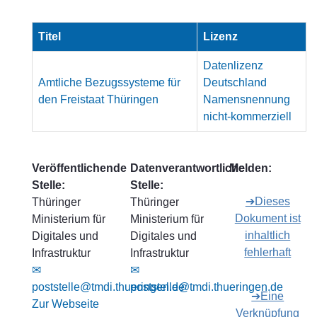
Titel
Lizenz
Datenlizenz
Amtliche Bezugssysteme für
Deutschland
den Freistaat Thüringen
Namensnennung
nicht-kommerziell
Veröffentlichende
Datenverantwortliche
Melden:
Stelle:
Stelle:
➔Dieses
Thüringer
Thüringer
Dokument ist
Ministerium für
Ministerium für
inhaltlich
Digitales und
Digitales und
fehlerhaft
Infrastruktur
Infrastruktur
✉
✉
poststelle@tmdi.thueringen.de
poststelle@tmdi.thueringen.de
➔Eine
Zur Webseite
Verknüpfung