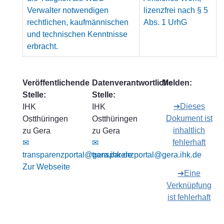
Verwalter notwendigen
lizenzfrei nach § 5
rechtlichen, kaufmännischen
Abs. 1 UrhG
und technischen Kenntnisse
erbracht.
Veröffentlichende
Datenverantwortliche
Melden:
Stelle:
Stelle:
➔Dieses
IHK
IHK
Dokument ist
Ostthüringen
Ostthüringen
inhaltlich
zu Gera
zu Gera
fehlerhaft
✉
✉
transparenzportal@gera.ihk.de
transparenzportal@gera.ihk.de
Zur Webseite
➔Eine
Verknüpfung
ist fehlerhaft